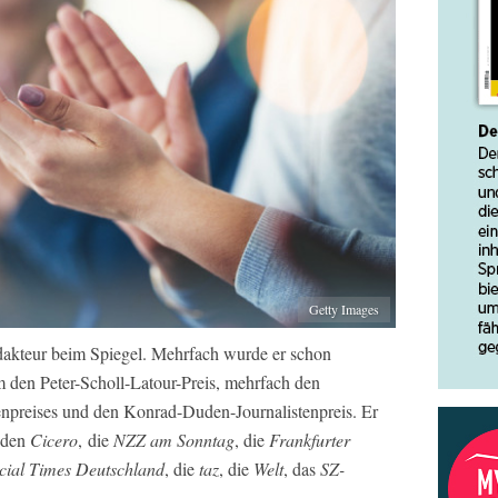
Getty Images
Redakteur beim Spiegel. Mehrfach wurde er schon
 den Peter-Scholl-Latour-Preis, mehrfach den
enpreises und den Konrad-Duden-Journalistenpreis. Er
 den
Cicero
, die
NZZ am Sonntag
, die
Frankfurter
cial Times Deutschland
, die
taz
, die
Welt
, das
SZ-