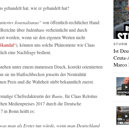
us gehandelt hat, wie er gehandelt hat?
ntierter Journalismus“
von öffentlich-rechtlicher Hand
 Berichte über Judenhass verheimlicht und durch
iert werden, wenn sie den eigenen Werten nicht
 Skandal“
), können uns solche Phänomene wie Claas
STURM 
Ist Deu
glich eine Nachfrage bedient.
Ceuta-
Marco 
 stehen unter einem immensen Druck, korrekt orientierten
 sie im Haifischbecken jenseits der Neutralität
en Preis und die Wahrheit stirbt bekanntlich zuerst.
hemalige Chefredakteurin der
Bunte
, für Claas Relotius
schen Medienpreises 2017 durch die Deutsche
7 in Bonn heißt es:
was man als Erstes tun würde, wenn man Deutschland