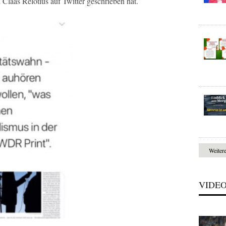
laas Relotius auf Twitter geschrieben hat.
Weiter
VIDE