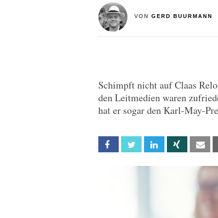
VON
GERD BUURMANN
Schimpft nicht auf Claas Reloti
den Leitmedien waren zufried
hat er sogar den Karl-May-Pre
Facebook
Twitter
Linkedin
Xing
Em