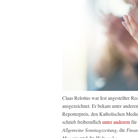
Claas Relotius war fest angestellter 
ausgezeichnet. Er bekam unter anderem
Reporterpreis, den Katholischen Medi
schrieb freiberuflich
unter anderem
für
Allgemeine Sonntagszeitung
, die
Finan
Magazin
und die
Weltwoche
.