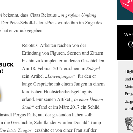
el
bekannt, dass Claas Relotius
„in großem Umfang
 Der Peter-Scholl-Latour-Preis wurde ihm im Zuge des
e hat er zurückgegeben.
WA
Q
Relotius’ Arbeiten reichen von der
Erfindung von Figuren, Szenen und Zitaten
bis hin zu komplett erfundenen Geschichten.
Am 18. Februar 2017 erschien im
Spiegel
Tägl
sein Artikel
„Löwenjungen“
, für den er
und 
lange Gespräche mit einem Jungen in einem
Mein
kurdischen Hochsicherheitsgefängnis
Frage
erfand. Für seinen Artikel
„In einer kleinen
darg
Stadt“
erfand er im März 2017 ein Schild
werd
stadt Fergus Falls, auf der gestanden haben soll:
em die Geschichte, Schulkinder würden Donald Trump
Die letzte Zeugin“
erzählte er von einer Frau auf der