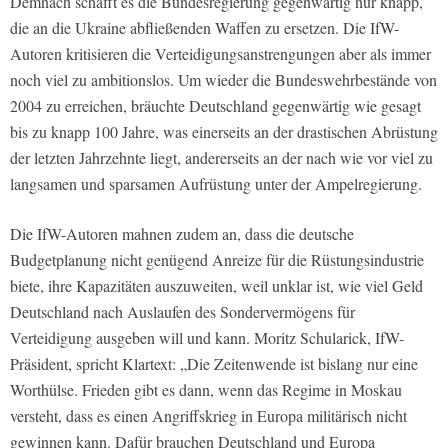
Demnach schafft es die Bundesregierung gegenwärtig nur knapp,
die an die Ukraine abfließenden Waffen zu ersetzen. Die IfW-
Autoren kritisieren die Verteidigungsanstrengungen aber als immer
noch viel zu ambitionslos. Um wieder die Bundeswehrbestände von
2004 zu erreichen, bräuchte Deutschland gegenwärtig wie gesagt
bis zu knapp 100 Jahre, was einerseits an der drastischen Abrüstung
der letzten Jahrzehnte liegt, andererseits an der nach wie vor viel zu
langsamen und sparsamen Aufrüstung unter der Ampelregierung.
Die IfW-Autoren mahnen zudem an, dass die deutsche
Budgetplanung nicht genügend Anreize für die Rüstungsindustrie
biete, ihre Kapazitäten auszuweiten, weil unklar ist, wie viel Geld
Deutschland nach Auslaufen des Sondervermögens für
Verteidigung ausgeben will und kann. Moritz Schularick, IfW-
Präsident, spricht Klartext: „Die Zeitenwende ist bislang nur eine
Worthülse. Frieden gibt es dann, wenn das Regime in Moskau
versteht, dass es einen Angriffskrieg in Europa militärisch nicht
gewinnen kann. Dafür brauchen Deutschland und Europa