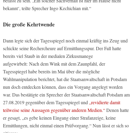
befasst zu sein. ‚Ein solcher Sachverhalt ist hier im Hause nicht
bekannt‘, teilte Sprecher Ingo Kechichian mit.“
Die große Kehrtwende
Dann legte sich der Tagesspiegel noch einmal kräftig ins Zeug und
schickte seine Rechercheure auf Ermittlungsspur. Der Fall hatte
bereits viel Staub in der medialen Zirkusmanege
aufgewirbelt: Nach dem Wink mit dem Zaunpfahl, der
Tagesspiegel habe bereits im Mai über die mögliche
Wahlmanipulation berichtet, hat die Staatsanwaltschaft in Potsdam
nun doch entdecken können, dass ein Vorgang angelegt worden
war. Das bestätigte ein Sprecher der Staatsanwaltschaft Potsdam am
27.08.2019 gegenüber dem Tagesspiegel und
„revidierte damit
teilweise seine Aussagen gegenüber anderen Medien.“
Denen hatte
er gesagt, „es gebe keinen Eingang einer Strafanzeige, keine
Ermittlungen, nicht einmal einen Prüfvorgang.“ Nun lässt er sich so