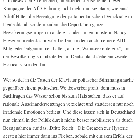
Um dieses Ziel zu erreichen, unterstellen die Betreiber dieser
Kampagne der AfD-Führung nicht mehr nur, sie plane, wie einst
Adolf Hitler, die Beseitigung der parlamentarischen Demokratie in
Deutschland, sondern zudem die Deportation ganzer
Bevölkerungsgruppen in andere Länder. Innenministerin Nancy
Faeser erinnerte das private Treffen, an dem auch mehrere AfD-
Mitglieder teilgenommen hatten, an die „Wannseekonferenz“, um
der Bevölkerung so mitzuteilen, in Deutschland stehe ein zweiter
Holocaust vor der Tür.
Wer so tief in die Tasten der Klaviatur politischer Stimmungsmache
gegenüber einem politischen Wettbewerber greift, dem muss in
Sachfragen das Wasser schon bis zum Hals stehen, dass er auf
rationale Auseinandersetzungen verzichtet und stattdessen nur noch
irrationale Emotionen bedient. Und diese lassen sich in Deutschland
nun einmal in der Politik durch nichts besser mobilisieren als durch
Bezugnahmen auf das „Dritte Reich“. Die Grenzen zur Hysterie
geraten hier immer dann ins Fließen, sobald mit einigem Erfolg der