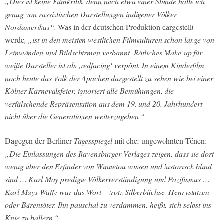
„Dies ist keine Filmkritik, denn nach etwa einer Stunde hatte ich
genug von rassistischen Darstellungen indigener Völker
Nordamerikas“.
Was in der deutschen Produktion dargestellt
werde
, „ist in den meisten westlichen Filmkulturen schon lange von
Leinwänden und Bildschirmen verbannt. Rötliches Make-up für
weiße Darsteller ist als ‚redfacing‘ verpönt. In einem Kinderfilm
noch heute das Volk der Apachen dargestellt zu sehen wie bei einer
Kölner Karnevalsfeier, ignoriert alle Bemühungen, die
verfälschende Repräsentation aus dem 19. und 20. Jahrhundert
nicht über die Generationen weiterzugeben.“
Dagegen der Berliner
Tagesspiegel
mit eher ungewohnten Tönen:
„Die Einlassungen des Ravensburger Verlages zeigen, dass sie dort
wenig über den Erfinder von Winnetou wissen und historisch blind
sind … Karl May predigte Völkerverständigung und Pazifismus …
Karl Mays Waffe war das Wort – trotz Silberbüchse, Henrystutzen
oder Bärentöter. Ihn pauschal zu verdammen, heißt, sich selbst ins
Knie zu ballern.“