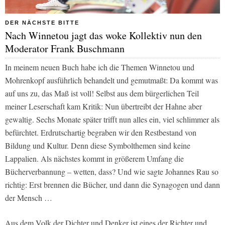
DER NÄCHSTE BITTE
Nach Winnetou jagt das woke Kollektiv nun den
Moderator Frank Buschmann
In meinem neuen Buch habe ich die Themen Winnetou und
Mohrenkopf ausführlich behandelt und gemutmaßt: Da kommt was
auf uns zu, das Maß ist voll! Selbst aus dem bürgerlichen Teil
meiner Leserschaft kam Kritik: Nun übertreibt der Hahne aber
gewaltig. Sechs Monate später trifft nun alles ein, viel schlimmer als
befürchtet. Erdrutschartig begraben wir den Restbestand von
Bildung und Kultur. Denn diese Symbolthemen sind keine
Lappalien. Als nächstes kommt in größerem Umfang die
Bücherverbannung – wetten, dass? Und wie sagte Johannes Rau so
richtig: Erst brennen die Bücher, und dann die Synagogen und dann
der Mensch …
Aus dem Volk der Dichter und Denker ist eines der Richter und