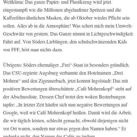
Weltklima: Das ganze Papier- und Plastikzeug wird jetzt
eingestampft wie die Millionen abgelaufener Spritzen und die
Kaffeefilter-ähnlichen Masken, die ab Oktober wieder Pflicht sein
sollen. Alles ab in die Atmosphäre! Was schert mich mein Umwelt-
Geschwätz von gestern. Das Ganze nimmt in Lichtgeschwindigkeit
Fahrt auf. Von Söders Lieblingen, den schulschwänzenden Kids
von FFF, hört man nichts dazu.
Übrigens: Söders ehemaliger „Frei“-Staat ist besonders gründlich.
Das CSU-regierte Augsburg verbannte den Hotelnamen „Drei
Mohren“ und den Zigeunerbach, jetzt kommt Ingolstadt: Das mit
positiven Bewertungen überschüttete „Café Mohrenkopf“ steht auf
der Abschussliste. Dessen Chef trotzt den woken Bestrebungen
tapfer: „In letzter Zeit häufen sich nun negative Bewertungen auf
Google, weil wir Café Mohrenkopf heißen. Damit wird die Arbeit,
die wir täglich leisten, schlecht gemacht, obwohl diejenigen nicht
vor Ort waren, sondern nur etwas gegen den Namen haben.“ Er
gedenke nicht, den Namen des Cafés zu ändern.