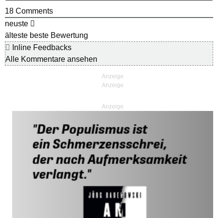
18
Comments
neuste
älteste
beste Bewertung
Inline Feedbacks
Alle Kommentare ansehen
Anzeige