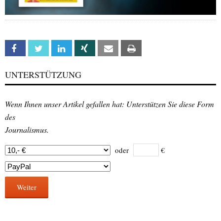
Facebook
Twitter
Linkedin
Xing
Email
Print
UNTERSTÜTZUNG
Wenn Ihnen unser Artikel gefallen hat: Unterstützen Sie diese Form
des
Journalismus.
oder
€
Weiter