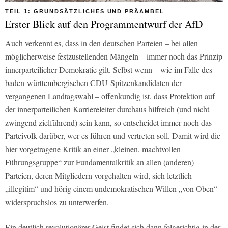
TEIL 1: GRUNDSÄTZLICHES UND PRÄAMBEL
Erster Blick auf den Programmentwurf der AfD
Auch verkennt es, dass in den deutschen Parteien – bei allen
möglicherweise festzustellenden Mängeln – immer noch das Prinzip
innerparteilicher Demokratie gilt. Selbst wenn – wie im Falle des
baden-württembergischen CDU-Spitzenkandidaten der
vergangenen Landtagswahl – offenkundig ist, dass Protektion auf
der innerparteilichen Karriereleiter durchaus hilfreich (und nicht
zwingend zielführend) sein kann, so entscheidet immer noch das
Parteivolk darüber, wer es führen und vertreten soll. Damit wird die
hier vorgetragene Kritik an einer „kleinen, machtvollen
Führungsgruppe“ zur Fundamentalkritik an allen (anderen)
Parteien, deren Mitgliedern vorgehalten wird, sich letztlich
„illegitim“ und hörig einem undemokratischen Willen „von Oben“
widerspruchslos zu unterwerfen.
Ein deutlich revolutionärer Geist findet sich dann folgerichtig in der