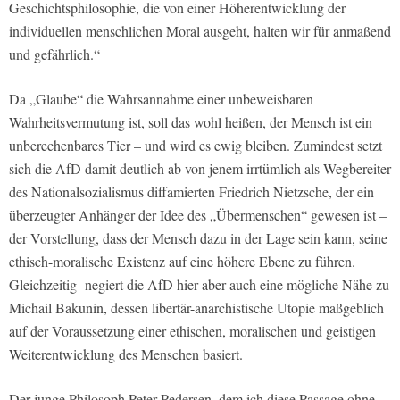
Geschichtsphilosophie, die von einer Höherentwicklung der
individuellen menschlichen Moral ausgeht, halten wir für anmaßend
und gefährlich.“
Da „Glaube“ die Wahrsannahme einer unbeweisbaren
Wahrheitsvermutung ist, soll das wohl heißen, der Mensch ist ein
unberechenbares Tier – und wird es ewig bleiben. Zumindest setzt
sich die AfD damit deutlich ab von jenem irrtümlich als Wegbereiter
des Nationalsozialismus diffamierten Friedrich Nietzsche, der ein
überzeugter Anhänger der Idee des „Übermenschen“ gewesen ist –
der Vorstellung, dass der Mensch dazu in der Lage sein kann, seine
ethisch-moralische Existenz auf eine höhere Ebene zu führen.
Gleichzeitig negiert die AfD hier aber auch eine mögliche Nähe zu
Michail Bakunin, dessen libertär-anarchistische Utopie maßgeblich
auf der Voraussetzung einer ethischen, moralischen und geistigen
Weiterentwicklung des Menschen basiert.
Der junge Philosoph Peter Pedersen, dem ich diese Passage ohne