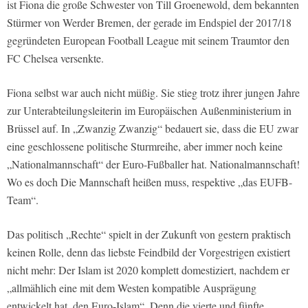
ist Fiona die große Schwester von Till Groenewold, dem bekannten
Stürmer von Werder Bremen, der gerade im Endspiel der 2017/18
gegründeten European Football League mit seinem Traumtor den
FC Chelsea versenkte.
Fiona selbst war auch nicht müßig. Sie stieg trotz ihrer jungen Jahre
zur Unterabteilungsleiterin im Europäischen Außenministerium in
Brüssel auf. In „Zwanzig Zwanzig“ bedauert sie, dass die EU zwar
eine geschlossene politische Sturmreihe, aber immer noch keine
„Nationalmannschaft“ der Euro-Fußballer hat. Nationalmannschaft!
Wo es doch Die Mannschaft heißen muss, respektive „das EUFB-
Team“.
Das politisch „Rechte“ spielt in der Zukunft von gestern praktisch
keinen Rolle, denn das liebste Feindbild der Vorgestrigen existiert
nicht mehr: Der Islam ist 2020 komplett domestiziert, nachdem er
„allmählich eine mit dem Westen kompatible Ausprägung
entwickelt hat, den Euro-Islam“. Denn die vierte und fünfte