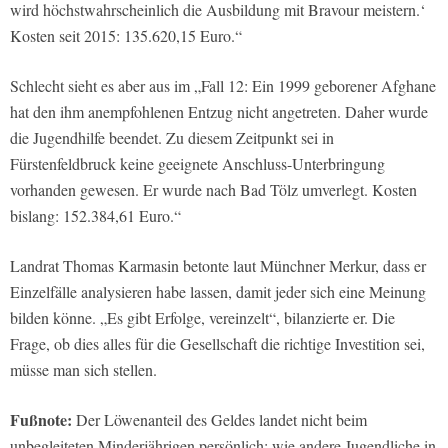
wird höchstwahrscheinlich die Ausbildung mit Bravour meistern.‘
Kosten seit 2015: 135.620,15 Euro.“
Schlecht sieht es aber aus im „Fall 12: Ein 1999 geborener Afghane
hat den ihm anempfohlenen Entzug nicht angetreten. Daher wurde
die Jugendhilfe beendet. Zu diesem Zeitpunkt sei in
Fürstenfeldbruck keine geeignete Anschluss-Unterbringung
vorhanden gewesen. Er wurde nach Bad Tölz umverlegt. Kosten
bislang: 152.384,61 Euro.“
Landrat Thomas Karmasin betonte laut Münchner Merkur, dass er
Einzelfälle analysieren habe lassen, damit jeder sich eine Meinung
bilden könne. „Es gibt Erfolge, vereinzelt“, bilanzierte er. Die
Frage, ob dies alles für die Gesellschaft die richtige Investition sei,
müsse man sich stellen.
Fußnote:
Der Löwenanteil des Geldes landet nicht beim
unbegleiteten Minderjährigen persönlich; wie andere Jugendliche in