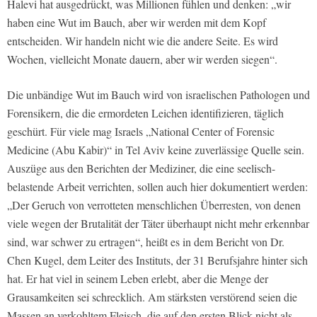
Halevi hat ausgedrückt, was Millionen fühlen und denken: „wir
haben eine Wut im Bauch, aber wir werden mit dem Kopf
entscheiden. Wir handeln nicht wie die andere Seite. Es wird
Wochen, vielleicht Monate dauern, aber wir werden siegen“.
Die unbändige Wut im Bauch wird von israelischen Pathologen und
Forensikern, die die ermordeten Leichen identifizieren, täglich
geschürt. Für viele mag Israels „National Center of Forensic
Medicine (Abu Kabir)“ in Tel Aviv keine zuverlässige Quelle sein.
Auszüge aus den Berichten der Mediziner, die eine seelisch-
belastende Arbeit verrichten, sollen auch hier dokumentiert werden:
„Der Geruch von verrotteten menschlichen Überresten, von denen
viele wegen der Brutalität der Täter überhaupt nicht mehr erkennbar
sind, war schwer zu ertragen“, heißt es in dem Bericht von Dr.
Chen Kugel, dem Leiter des Instituts, der 31 Berufsjahre hinter sich
hat. Er hat viel in seinem Leben erlebt, aber die Menge der
Grausamkeiten sei schrecklich. Am stärksten verstörend seien die
Massen an verkohltem Fleisch, die auf den ersten Blick nicht als