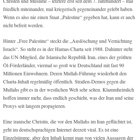
Christen und Muslime – letztere erst seit dem 7. Jahrhundert – mal
friedlich miteinander, mal kriegerisch gegeneinander gelebt haben.
Wenn es also nie einen Staat „Palestine“ gegeben hat, kann er auch
nicht befreit werden.
Hinter „Free Palestine“ steckt die „Auslöschung und Vernichtung
Israels“. So steht es in der Hamas-Charta seit 1988. Dahinter steht
das UN-Mitglied, die Islamische Republik Iran, eines der größten
Öl-Förderländer, viermal so groß wie Deutschland mit fast 90
Millionen Einwohnern. Deren Mullah-Führung wiederholt den
Charta-Inhalt regelmäßig öffentlich. Straßen-Demos gegen die
Mullahs gibt es in der westlichen Welt sehr selten. Klammheimlich
hoffen immer mehr, dass endlich geschieht, was der Iran und seine
Proxys seit langem propagieren.
Eine iranische Christin, die vor den Mullahs im Iran geflüchtet ist,
geht im deutschsprachigen Internet derzeit viral. Es ist eine
Einzelstimme, aber den Inhalt kennt man von vielen Aussagen der