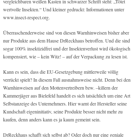
vergleichbaren weißen Kasten in schwarzer Schrift steht: „Tötet
wertvolle Insekten.“ Und kleiner gedruckt: Informationen unter
www.insect-respect.org.
Überraschenderweise sind von diesen Warnhinweisen bisher aber
nur Produkte aus dem Hause DrReckhaus betroffen. Und die sind
sogar 100% insektizidfrei und der Insektenverlust wird ökologisch
kompensiert, wie – kein Witz! – auf der Verpackung zu lesen ist.
Kann es sein, dass die EU-Gesetzgebung mittlerweile völlig
verrückt spielt? In diesem Fall ausnahmsweise nicht. Denn bei den
Warnhinweisen auf den Mottenvertreibern bzw. –killern der
Kammerjäger aus Bielefeld handelt es sich tatsächlich um eine Art
Selbstanzeige des Unternehmers. Hier warnt der Hersteller seine
Kundschaft eigeninitiativ, seine Produkte besser nicht mehr zu
kaufen, denn anders kann es ja kaum gemeint sein.
DrReckhaus schafft sich selbst ab? Oder doch nur eine geniale