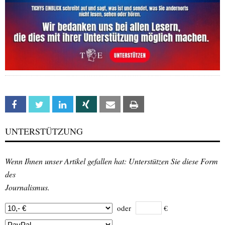
Facebook
Twitter
Linkedin
Xing
Email
Print
UNTERSTÜTZUNG
Wenn Ihnen unser Artikel gefallen hat: Unterstützen Sie diese Form
des
Journalismus.
oder
€