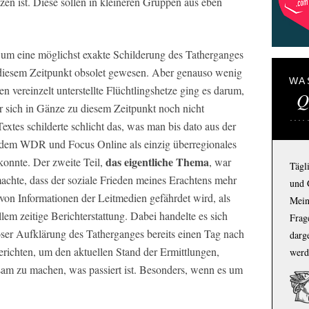
tzen ist. Diese sollen in kleineren Gruppen aus eben
 um eine möglichst exakte Schilderung des Tatherganges
 diesem Zeitpunkt obsolet gewesen. Aber genauso wenig
WA
n vereinzelt unterstellte Flüchtlingshetze ging es darum,
Q
r sich in Gänze zu diesem Zeitpunkt noch nicht
Textes schilderte schlicht das, was man bis dato aus der
 dem WDR und Focus Online als einzig überregionales
das eigentliche Thema
konnte. Der zweite Teil,
, war
Tägl
 machte, dass der soziale Frieden meines Erachtens mehr
und 
von Informationen der Leitmedien gefährdet wird, als
Mein
llem zeitige Berichterstattung. Dabei handelte es sich
Frage
ser Aufklärung des Tatherganges bereits einen Tag nach
darg
erichten, um den aktuellen Stand der Ermittlungen,
werd
am zu machen, was passiert ist. Besonders, wenn es um