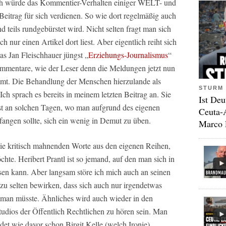
ch würde das Kommentier-Verhalten einiger WELT- und
itrag für sich verdienen. So wie dort regelmäßig auch
nd teils rundgebürstet wird. Nicht selten fragt man sich
nur einen Artikel dort liest. Aber eigentlich reiht sich
as Jan Fleischhauer jüngst „
Erziehungs-Journalismus
“
ommentare, wie der Leser denn die Meldungen jetzt nun
mmt. Die Behandlung der Menschen hierzulande als
STURM 
Ich sprach es bereits in meinem letzten Beitrag an. Sie
Ist Deu
bst an solchen Tagen, wo man aufgrund des eigenen
Ceuta-
fangen sollte, sich ein wenig in Demut zu üben.
Marco 
 die kritisch mahnenden Worte aus den eigenen Reihen,
chte. Heribert Prantl ist so jemand, auf den man sich in
en kann. Aber langsam störe ich mich auch an seinen
allzu selten bewirken, dass sich auch nur irgendetwas
, man müsste. Ähnliches wird auch wieder in den
ios der Öffentlich Rechtlichen zu hören sein. Man
det wie davor schon Birgit Kelle (welch Ironie)