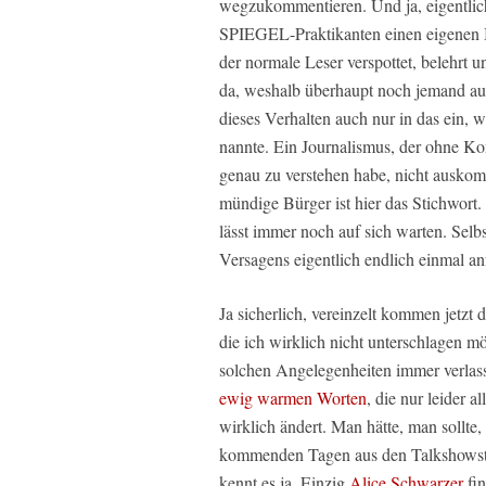
wegzukommentieren. Und ja, eigentli
SPIEGEL-Praktikanten einen eigenen Be
der normale Leser verspottet, belehrt u
da, weshalb überhaupt noch jemand auch 
dieses Verhalten auch nur in das ein, w
nannte. Ein Journalismus, der ohne K
genau zu verstehen habe, nicht ausko
mündige Bürger ist hier das Stichwort. 
lässt immer noch auf sich warten. Sel
Versagens eigentlich endlich einmal an
Ja sicherlich, vereinzelt kommen jetzt
die ich wirklich nicht unterschlagen mö
solchen Angelegenheiten immer verlass
ewig warmen Worten
, die nur leider 
wirklich ändert. Man hätte, man sollte
kommenden Tagen aus den Talkshowstud
kennt es ja. Einzig
Alice Schwarzer
fin