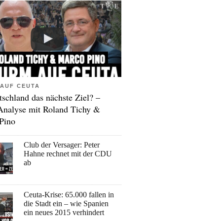
AUF CEUTA
tschland das nächste Ziel? –
Analyse mit Roland Tichy &
Pino
Club der Versager: Peter
Hahne rechnet mit der CDU
ab
Ceuta-Krise: 65.000 fallen in
die Stadt ein – wie Spanien
ein neues 2015 verhindert