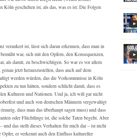
n Köln geschehen ist, als das, was es ist: Die Folgen
nz verankert ist, lässt sich daran erkennen, dass man in
 bemüht war, sich mit den Opfern, den Konsequenzen,
at, als damit, zu beschwichtigen. So war es vor allem
 genau jetzt herauszustellen, dass auch auf dem
altigt werden würden, das die Vorkommnisse in Köln
ekten zu tun hätten, sondern schlicht damit, dass es
len Kulturen und Nationen. Und ja, ich will gar nicht
ktoberfest und auch von deutschen Männern vergewaltigt
 (traurig, dass man das überhaupt sagen muss) und dass
anten oder Flüchtlinge ist, die solche Taten begeht. Aber
– und das stellt dieses Verhalten für mich dar – ist nicht
Opfer, er verkennt auch den Einfluss kultureller