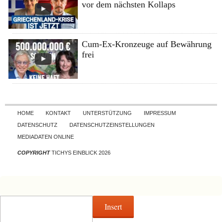
vor dem nächsten Kollaps
Cum-Ex-Kronzeuge auf Bewährung
frei
Skip to content
HOME
KONTAKT
UNTERSTÜTZUNG
IMPRESSUM
DATENSCHUTZ
DATENSCHUTZEINSTELLUNGEN
MEDIADATEN ONLINE
COPYRIGHT
TICHYS EINBLICK 2026
Insert