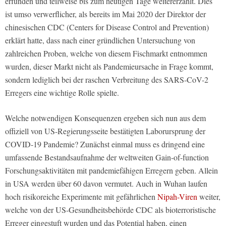
erfunden und teilweise bis zum heutigen Tage weitererzählt. Dies
ist umso verwerflicher, als bereits im Mai 2020 der Direktor der
chinesischen CDC (Centers for Disease Control and Prevention)
erklärt hatte, dass nach einer gründlichen Untersuchung von
zahlreichen Proben, welche von diesem Fischmarkt entnommen
wurden, dieser Markt nicht als Pandemieursache in Frage kommt,
sondern lediglich bei der raschen Verbreitung des SARS-CoV-2
Erregers eine wichtige Rolle spielte.
Welche notwendigen Konsequenzen ergeben sich nun aus dem
offiziell von US-Regierungsseite bestätigten Laborursprung der
COVID-19 Pandemie? Zunächst einmal muss es dringend eine
umfassende Bestandsaufnahme der weltweiten Gain-of-function
Forschungsaktivitäten mit pandemiefähigen Erregern geben. Allein
in USA werden über 60 davon vermutet. Auch in Wuhan laufen
hoch risikoreiche Experimente mit gefährlichen
Nipah-Viren
weiter,
welche von der US-Gesundheitsbehörde CDC als bioterroristische
Erreger eingestuft wurden und das Potential haben, einen