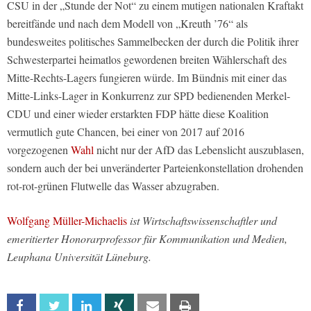
CSU in der „Stunde der Not“ zu einem mutigen nationalen Kraftakt
bereitfände und nach dem Modell von „Kreuth ’76“ als
bundesweites politisches Sammelbecken der durch die Politik ihrer
Schwesterpartei heimatlos gewordenen breiten Wählerschaft des
Mitte-Rechts-Lagers fungieren würde. Im Bündnis mit einer das
Mitte-Links-Lager in Konkurrenz zur SPD bedienenden Merkel-
CDU und einer wieder erstarkten FDP hätte diese Koalition
vermutlich gute Chancen, bei einer von 2017 auf 2016
vorgezogenen
Wahl
nicht nur der AfD das Lebenslicht auszublasen,
sondern auch der bei unveränderter Parteienkonstellation drohenden
rot-rot-grünen Flutwelle das Wasser abzugraben.
Wolfgang Müller-Michaelis
ist Wirtschaftswissenschaftler und
emeritierter Honorarprofessor für Kommunikation und Medien,
Leuphana Universität Lüneburg.
Facebook
Twitter
Linkedin
Xing
Email
Print