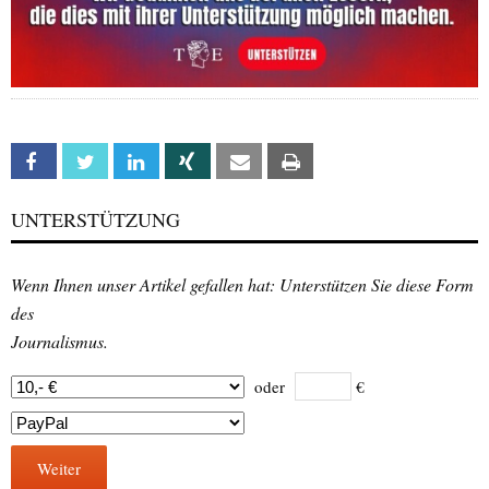
Facebook
Twitter
Linkedin
Xing
Email
Print
UNTERSTÜTZUNG
Wenn Ihnen unser Artikel gefallen hat: Unterstützen Sie diese Form
des
Journalismus.
oder
€
Weiter