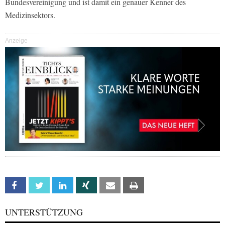
Bundesvereinigung und ist damit ein genauer Kenner des
Medizinsektors.
Anzeige
Facebook
Twitter
Linkedin
Xing
Email
Print
UNTERSTÜTZUNG