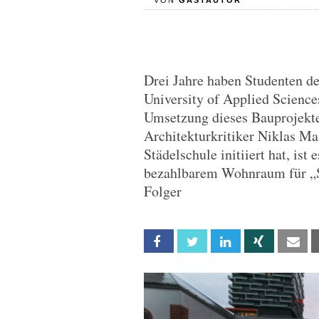
VON
GASTAUTOR
Drei Jahre haben Studenten de
University of Applied Scienc
Umsetzung dieses Bauprojektes
Architekturkritiker Niklas Maa
Städelschule initiiert hat, is
bezahlbarem Wohnraum für „S
Folger
Facebook
Twitter
Linkedin
Xing
Em