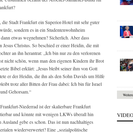
ankfurt?
 die Stadt Frankfurt ein Superior-Hotel mit sehr guter
 würde, sondern es in ein Studentenwohnheim
dann etwas wegnehmen? Sicherlich. Aber dass
 Jesus Christus. So beschied er einer Heidin, die mit
chter an ihn herantrat: „Ich bin nur zu den verlorenen
 ist nicht schön, wenn man den eigenen Kindern ihr Brot
te Bibel erklärt: „Jesus bleibt seiner ihm von Gott
ete er der Heidin, die ihn als den Sohn Davids um Hilfe
leibt trotz aller Bitten der Frau dabei: Ich bin für Israel
g und Gehorsam.“
Weiter
rankfurt-Niederrad ist der skalierbare Frankfurt
tierbar und könnte mit wenigen LKWs überall hin
VIDE
m Ausland gebe es schon. Das ist nun nachhaltiges
rialen wiederverwertet? Eine „sozialpolitische