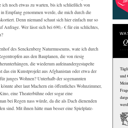
 ich noch etwas zu warten, bis ich schließlich von
n in Empfang genommen werde, die mich durch die
ortiert. Denn niemand schaut sich hier einfach nur so
uf Anfrage. Wer lässt sich bei 690,- € für ein schlichtes,
WA
n?
Q
nenhof des Senckenberg Naturmuseums, wate ich durch
Regentropfen aus den Bauplanen, die von riesig
herunterhängen, die wiederum aufeinandergestapelte
Tägl
st das ein Kunstprojekt aus Afghanistan oder etwa der
und 
t für junges Wohnen? Unterhalb der sogenannten
Mein
 könnte aber laut Machern ein öffentliches Wohnzimmer,
Frage
 Kino, eine Theaterbühne oder sogar eine
darg
man bei Regen nass würde, da die als Dach dienenden
werd
n sind. Mit ihnen hätte man besser eine Spielplatz-