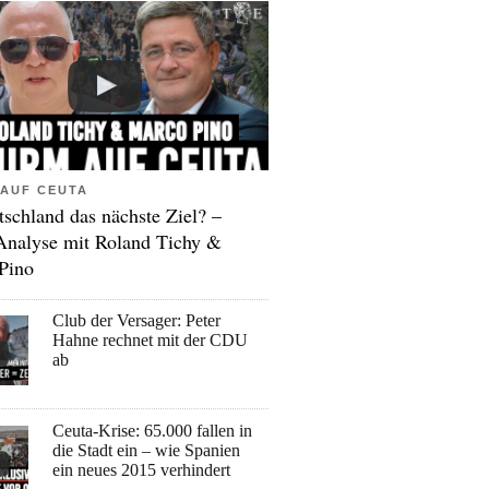
AUF CEUTA
tschland das nächste Ziel? –
Analyse mit Roland Tichy &
Pino
Club der Versager: Peter
Hahne rechnet mit der CDU
ab
Ceuta-Krise: 65.000 fallen in
die Stadt ein – wie Spanien
ein neues 2015 verhindert