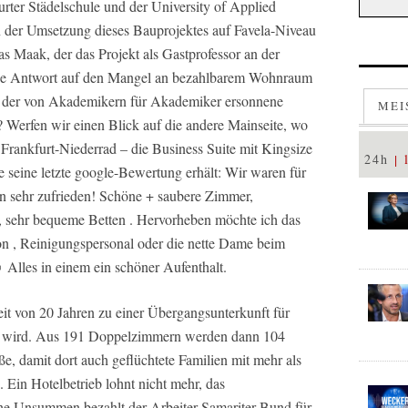
rter Städelschule und der University of Applied
 der Umsetzung dieses Bauprojektes auf Favela-Niveau
las Maak, der das Projekt als Gastprofessor an der
h eine Antwort auf den Mangel an bezahlbarem Wohnraum
b der von Akademikern für Akademiker ersonnene
MEI
t? Werfen wir einen Blick auf die andere Mainseite, wo
 Frankfurt-Niederrad – die Business Suite mit Kingsize
24h
e seine letzte google-Bewertung erhält: Wir waren für
n sehr zufrieden! Schöne + saubere Zimmer,
 sehr bequeme Betten . Hervorheben möchte ich das
ion , Reinigungspersonal oder die nette Dame beim
️ Alles in einem ein schöner Aufenthalt.
it von 20 Jahren zu einer Übergangsunterkunft für
t wird. Aus 191 Doppelzimmern werden dann 104
e, damit dort auch geflüchtete Familien mit mehr als
Ein Hotelbetrieb lohnt nicht mehr, das
lche Unsummen bezahlt der Arbeiter-Samariter-Bund für