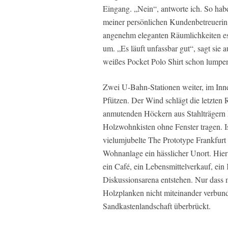
Eingang. „Nein“, antworte ich. So habe
meiner persönlichen Kundenbetreueri
angenehm eleganten Räumlichkeiten esk
um. „Es läuft unfassbar gut“, sagt sie a
weißes Pocket Polo Shirt schon lumpe
Zwei U-Bahn-Stationen weiter, im In
Pfützen. Der Wind schlägt die letzten 
anmutenden Höckern aus Stahlträgern 
Holzwohnkisten ohne Fenster tragen. I
vielumjubelte The Prototype Frankfur
Wohnanlage ein hässlicher Unort. Hier
ein Café, ein Lebensmittelverkauf, ein
Diskussionsarena entstehen. Nur dass 
Holzplanken nicht miteinander verbunde
Sandkastenlandschaft überbrückt.