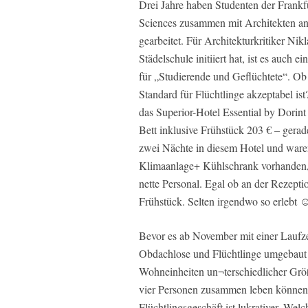
Drei Jahre haben Studenten der Frankfu
Sciences zusammen mit Architekten an
gearbeitet. Für Architekturkritiker Nik
Städelschule initiiert hat, ist es auc
für „Studierende und Geflüchtete“. O
Standard für Flüchtlinge akzeptabel is
das Superior-Hotel Essential by Dorint
Bett inklusive Frühstück 203 € – gerad
zwei Nächte in diesem Hotel und ware
Klimaanlage+ Kühlschrank vorhanden,
nette Personal. Egal ob an der Rezept
Frühstück. Selten irgendwo so erlebt ☺
Bevor es ab November mit einer Laufze
Obdachlose und Flüchtlinge umgebau
Wohneinheiten un¬terschiedlicher Größ
vier Personen zusammen leben können. 
Flüchtlingsgeschäft ist lukrativer. We