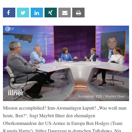
Facebook
Twitter
Linkedin
Xing
Email
Print
Screenprint: ZDF / Maybrit Illner
Mission accomplished? Iran-Atomanlagen kaputt? „Was weiß man
heute, Ben?“, fragt Maybrit Illner den ehemaligen
Oberkommandeur der US-Armee in Europa Ben Hodges (Team
Kamala Harris!), früher Dauergast in deutschen Talkshows. Nix