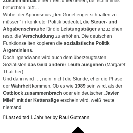
Zusammenhalt
einem Test unterziehen, der schlimmes
befürchten läßt…
Wobei der Aphorismus „den Gürtel enger schnallen zu
müssen“ in konkreter Politik bedeutet, die
Steuer- und
Abgabenschraube
für die
Leistungsträger
anzuziehen
resp. die
Verschuldung
zu erhöhen. Die deutschen
Funktionseliten kopieren die
sozialistische Politik
Argentiniens
.
Doch irgendwann wird auch dem überzeugtesten
Sozialisten
das Geld anderer Leute ausgehen
(Margaret
Thatcher).
Und dann wird …, nein, nicht die Stunde, eher die Phase
der
Wahrheit
kommen. Ob es wie
1989
sein wird, als der
Ostblock zusammenbrach
oder ein deutscher „
Javier
Milei“ mit der Kettensäge
erschein wird, weiß heute
niemand.
Last edited 1 Jahr her by Raul Gutmann