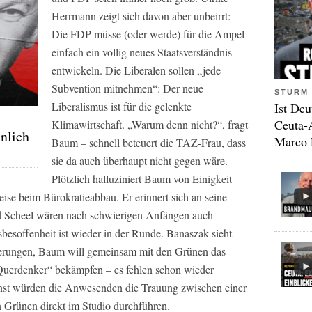
Herrmann zeigt sich davon aber unbeirrt:
Die FDP müsse (oder werde) für die Ampel
einfach ein völlig neues Staatsverständnis
entwickeln. Die Liberalen sollen „jede
Subvention mitnehmen“: Der neue
STURM 
Liberalismus ist für die gelenkte
Ist Deu
Ceuta-
Klimawirtschaft. „Warum denn nicht?“, fragt
nlich
Marco 
Baum – schnell beteuert die TAZ-Frau, dass
sie da auch überhaupt nicht gegen wäre.
Plötzlich halluziniert Baum von Einigkeit
se beim Bürokratieabbau. Er erinnert sich an seine
und Scheel wären nach schwierigen Anfängen auch
soffenheit ist wieder in der Runde. Banaszak sieht
erungen, Baum will gemeinsam mit den Grünen das
„Querdenker“ bekämpfen – es fehlen schon wieder
sonst würden die Anwesenden die Trauung zwischen einer
n Grünen direkt im Studio durchführen.