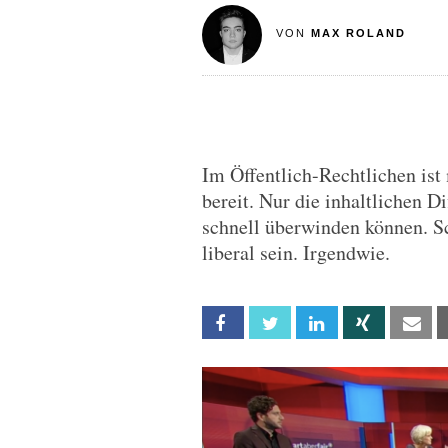
VON
MAX ROLAND
Im Öffentlich-Rechtlichen ist
bereit. Nur die inhaltlichen D
schnell überwinden können. S
liberal sein. Irgendwie.
Facebook
Twitter
Linkedin
Xing
Em