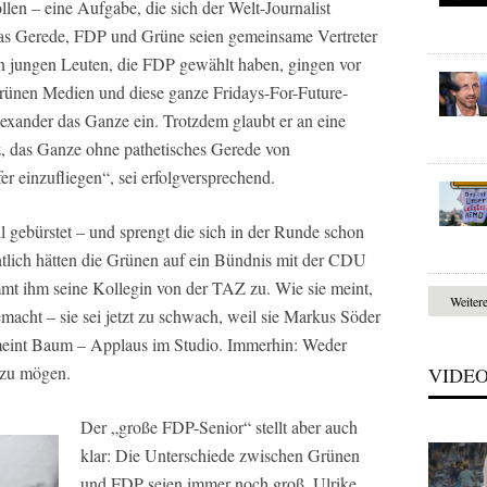
en – eine Aufgabe, die sich der Welt-Journalist
 das Gerede, FDP und Grüne seien gemeinsame Vertreter
n jungen Leuten, die FDP gewählt haben, gingen vor
-grünen Medien und diese ganze Fridays-For-Future-
lexander das Ganze ein. Trotzdem glaubt er an eine
, das Ganze ohne pathetisches Gerede von
r einzufliegen“, sei erfolgversprechend.
 gebürstet – und sprengt die sich in der Runde schon
entlich hätten die Grünen auf ein Bündnis mit der CDU
immt ihm seine Kollegin von der TAZ zu. Wie sie meint,
Weiter
macht – sie sei jetzt zu schwach, weil sie Markus Söder
 meint Baum – Applaus im Studio. Immerhin: Weder
 zu mögen.
VIDE
Der „große FDP-Senior“ stellt aber auch
klar: Die Unterschiede zwischen Grünen
und FDP seien immer noch groß. Ulrike