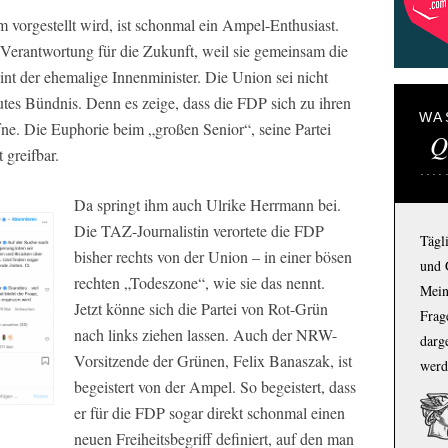
vorgestellt wird, ist schonmal ein Ampel-Enthusiast.
Verantwortung für die Zukunft, weil sie gemeinsam die
nt der ehemalige Innenminister. Die Union sei nicht
tes Bündnis. Denn es zeige, dass die FDP sich zu ihren
WA
ffne. Die Euphorie beim „großen Senior“, seine Partei
Q
 greifbar.
Da springt ihm auch Ulrike Herrmann bei.
Die TAZ-Journalistin verortete die FDP
Tägl
bisher rechts von der Union – in einer bösen
und 
rechten „Todeszone“, wie sie das nennt.
Mein
Jetzt könne sich die Partei von Rot-Grün
Frage
nach links ziehen lassen. Auch der NRW-
darg
Vorsitzende der Grünen, Felix Banaszak, ist
werd
begeistert von der Ampel. So begeistert, dass
er für die FDP sogar direkt schonmal einen
neuen Freiheitsbegriff definiert, auf den man