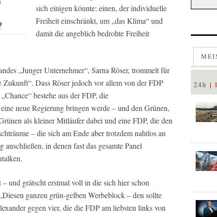
n
sich einigen könnte: einen, der individuelle
Freiheit einschränkt, um „das Klima“ und
?
damit die angeblich bedrohte Freiheit
MEI
andes „Junger Unternehmer“, Sarna Röser, trommelt für
ie Zukunft“. Dass Röser jedoch vor allem von der FDP
24h
se „Chance“ bestehe aus der FDP, die
n eine neue Regierung bringen werde – und den Grünen,
Grünen als kleiner Mitläufer dabei und eine FDP, die den
chträume – die sich am Ende aber trotzdem nahtlos an
g anschließen, in denen fast das gesamte Panel
utalken.
und grätscht erstmal voll in die sich hier schon
 „Diesen ganzen grün-gelben Werbeblock – den sollte
lexander gegen vier, die die FDP am liebsten links von