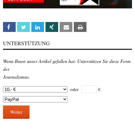
Facebook
Twitter
Linkedin
Xing
Email
Print
UNTERSTÜTZUNG
Wenn Ihnen unser Artikel gefallen hat: Unterstützen Sie diese Form
des
Journalismus.
oder
€
Weiter