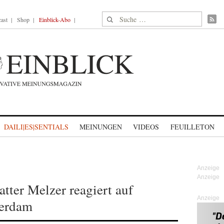
Suche nach:
ast
Shop
Einblick-Abo
DAILI|ES|SENTIALS
MEINUNGEN
VIDEOS
FEUILLETON
tter Melzer reagiert auf
Anzeige
terdam