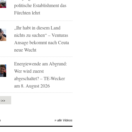
politische Establishment das
Fürchten lehrt
„Ihr habt in diesem Land
nichts zu suchen“ – Venturas
Ansage bekommt nach Ceuta
neue Wucht
Energiewende am Abgrund:
Wer wird zuerst
abgeschaltet? – TE-Wecker
am 8. August 2026
e >>
O
» alle Videos