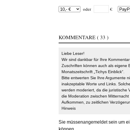
oder
€
KOMMENTARE
( 33 )
Liebe Leser!
Wir sind dankbar für Ihre Kommentare
Zuschriften können auch als eigene B
Monatszeitschrift „Tichys Einblick“.
Bitte entwerten Sie Ihre Argumente n
inakzeptable Worte und Links. Solche
werden moderiert, da die juristische 
die Moderation zwischen Mitternach
Aufkommen, zu zeitlichen Verzögerun
Hinweis
Sie müssen
angemeldet
sein um ei
können