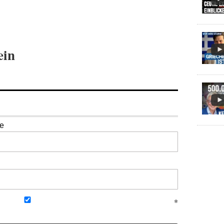
ein
se