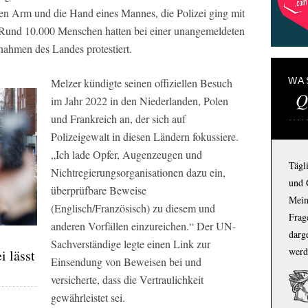
den Arm und die Hand eines Mannes, die Polizei ging mit
Rund 10.000 Menschen hatten bei einer unangemeldeten
ahmen des Landes protestiert.
WA
Melzer kündigte seinen offiziellen Besuch
Q
im Jahr 2022 in den Niederlanden, Polen
und Frankreich an, der sich auf
Polizeigewalt in diesen Ländern fokussiere.
„Ich lade Opfer, Augenzeugen und
Tägl
Nichtregierungsorganisationen dazu ein,
und 
überprüfbare Beweise
Mein
(Englisch/Französisch) zu diesem und
Frage
anderen Vorfällen einzureichen.“ Der UN-
darg
Sachverständige legte einen Link zur
werd
i lässt
Einsendung von Beweisen bei und
versicherte, dass die Vertraulichkeit
gewährleistet sei.