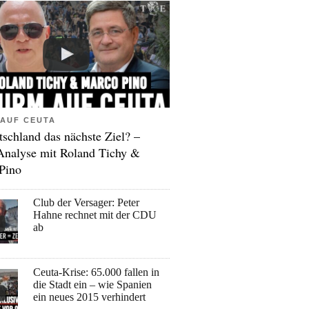
AUF CEUTA
tschland das nächste Ziel? –
Analyse mit Roland Tichy &
Pino
Club der Versager: Peter
Hahne rechnet mit der CDU
ab
Ceuta-Krise: 65.000 fallen in
die Stadt ein – wie Spanien
ein neues 2015 verhindert