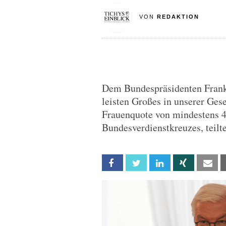
VON
REDAKTION
Dem Bundespräsidenten Frank-
leisten Großes in unserer Gese
Frauenquote von mindestens 4
Bundesverdienstkreuzes, teil
Facebook
Twitter
Linkedin
Xing
Em