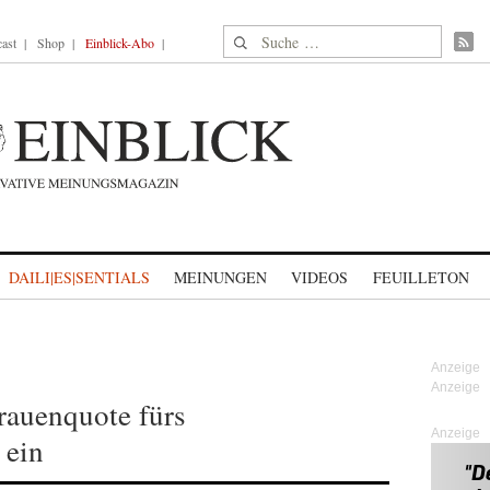
Suche nach:
ast
Shop
Einblick-Abo
DAILI|ES|SENTIALS
MEINUNGEN
VIDEOS
FEUILLETON
Frauenquote fürs
Anzeige
 ein