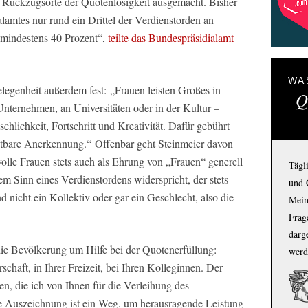
en Rückzugsorte der Quotenlosigkeit ausgemacht. Bisher
amtes nur rund ein Drittel der Verdienstorden an
 mindestens 40 Prozent“,
teilte das Bundespräsidialamt
WA
Gelegenheit außerdem fest:
„Frauen leisten Großes in
Q
Unternehmen, an Universitäten oder in der Kultur –
lichkeit, Fortschritt und Kreativität. Dafür gebührt
chtbare Anerkennung.“
Offenbar geht Steinmeier davon
volle Frauen stets auch als Ehrung von „Frauen“ generell
Tägl
em Sinn eines Verdienstordens widerspricht, der stets
und 
nd nicht ein Kollektiv oder gar ein Geschlecht, also die
Mein
Frage
darg
ie Bevölkerung um Hilfe bei der Quotenerfüllung:
werd
chaft, in Ihrer Freizeit, bei Ihren Kolleginnen. Der
n, die ich von Ihnen für die Verleihung des
 Auszeichnung ist ein Weg, um herausragende Leistung