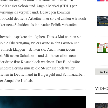
 die Kanzler Scholz und Angela Merkel (CDU) per
le wirkungslos verpufft sind. Deswegen kommen
, obwohl deutsche Arbeitnehmer so viel zahlen wie noch
er neue Schulden als innovative Politik verkaufen.
 Investitionspakete draufgehen. Dieses Mal werden sie
 So die Überzeugung vieler Grüne in den Grünen und
 einfach klappen – denken sie. Auch wenn jedem
det: Mit neuen Schulden – und damit vor allem neuen
der dritte fixe Kostenblock wachsen. Der Bund wäre
ndesregierung müsste die Steuerlast noch weiter
Weiter
enschen in Deutschland in Bürgergeld und Schwarzarbeit
er Ampel die Luft ab.
VIDE