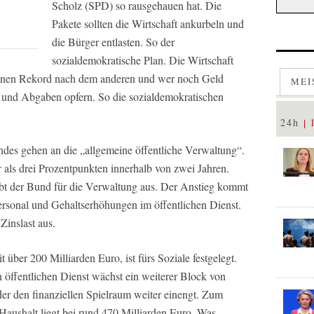
Scholz (SPD) so rausgehauen hat. Die
Pakete sollten die Wirtschaft ankurbeln und
die Bürger entlasten. So der
sozialdemokratische Plan. Die Wirtschaft
 einen Rekord nach dem anderen und wer noch Geld
MEI
 und Abgaben opfern. So die sozialdemokratischen
24h
des gehen an die „allgemeine öffentliche Verwaltung“.
 als drei Prozentpunkten innerhalb von zwei Jahren.
ibt der Bund für die Verwaltung aus. Der Anstieg kommt
rsonal und Gehaltserhöhungen im öffentlichen Dienst.
Zinslast aus.
 über 200 Milliarden Euro, ist fürs Soziale festgelegt.
öffentlichen Dienst wächst ein weiterer Block von
der den finanziellen Spielraum weiter einengt. Zum
Haushalt liegt bei rund 470 Milliarden Euro. Was