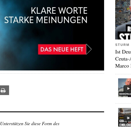
STURM 
Ist Deu
Ceuta-
Marco 
ail
Print
 Unterstützen Sie diese Form des