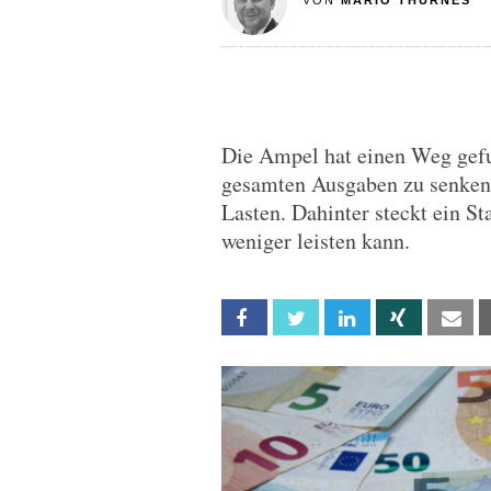
VON
MARIO THURNES
Die Ampel hat einen Weg gefu
gesamten Ausgaben zu senken:
Lasten. Dahinter steckt ein S
weniger leisten kann.
Facebook
Twitter
Linkedin
Xing
Em