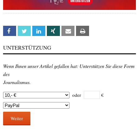
Facebook
Twitter
Linkedin
Xing
Email
Print
UNTERSTÜTZUNG
Wenn Ihnen unser Artikel gefallen hat: Unterstützen Sie diese Form
des
Journalismus.
oder
€
Weiter