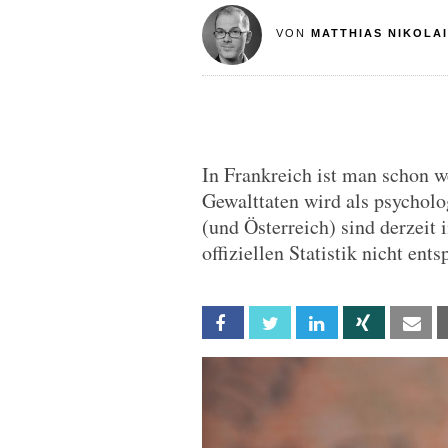
VON
MATTHIAS NIKOLAI
In Frankreich ist man schon we
Gewalttaten wird als psycholo
(und Österreich) sind derzeit 
offiziellen Statistik nicht ent
Facebook
Twitter
Linkedin
Xing
Em