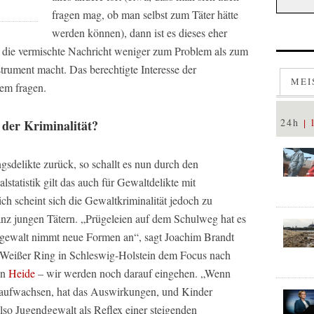
fragen mag, ob man selbst zum Täter hätte
werden können), dann ist es dieses eher
s die vermischte Nachricht weniger zum Problem als zum
trument macht. Das berechtigte Interesse der
MEI
em fragen.
24h
der Kriminalität?
gsdelikte zurück, so schallt es nun durch den
statistik gilt das auch für Gewaltdelikte mit
ch scheint sich die Gewaltkriminalität jedoch zu
ganz jungen Tätern. „Prügeleien auf dem Schulweg hat es
gewalt nimmt neue Formen an“, sagt Joachim Brandt
n Weißer Ring in Schleswig-Holstein dem Focus nach
on
Heide
– wir werden noch darauf eingehen. „Wenn
 aufwachsen, hat das Auswirkungen, und Kinder
Also Jugendgewalt als Reflex einer steigenden