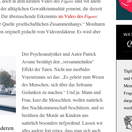
, doch in dem kleinen Video des
Figaro
sind vor allem
der alltäglichen Gewaltkriminalität gemeint, die derzeit
. Die überraschende Erkenntnis
im Video des
Figaro
:
ne Quelle gesellschaftlichen Zusammenhangs.“ Mordtaten
chon originell gedacht vom Videoredakteur. Es wird aber
WA
Q
Der Psychoanalytiker und Autor Patrick
Avrane bestätigt den „versammelnden“
Effekt der Taten. Nicht nur morbider
Tägl
Voyeurismus sei das: „Es gehört zum Wesen
und 
des Menschen, sich über das Seltsame
Mein
Gedanken zu machen.“ Und ja: Mann und
Frage
Frau, kurz die Menschheit, wollen natürlich
darg
ihre Nachkommenschaft beschützen, und so
werd
berühren die Morde an Kindern uns
natürlich besonders tiefgreifend. Lassen wir
nderen
alles andere fort (etwa, dass man sich auch