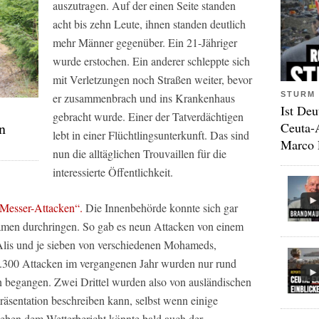
auszutragen. Auf der einen Seite standen
acht bis zehn Leute, ihnen standen deutlich
mehr Männer gegenüber. Ein 21-Jähriger
wurde erstochen. Ein anderer schleppte sich
mit Verletzungen noch Straßen weiter, bevor
STURM 
er zusammenbrach und ins Krankenhaus
Ist Deu
gebracht wurde. Einer der Tatverdächtigen
n
Ceuta-
lebt in einer Flüchtlingsunterkunft. Das sind
Marco 
nun die alltäglichen Trouvaillen für die
interessierte Öffentlichkeit.
 Messer-Attacken“.
Die Innenbehörde konnte sich gar
amen durchringen. So gab es neun Attacken von einem
 Alis und je sieben von verschiedenen Mohameds,
.300 Attacken im vergangenen Jahr wurden nur rund
n begangen. Zwei Drittel wurden also von ausländischen
äsentation beschreiben kann, selbst wenn einige
Neben dem Wetterbericht könnte bald auch der