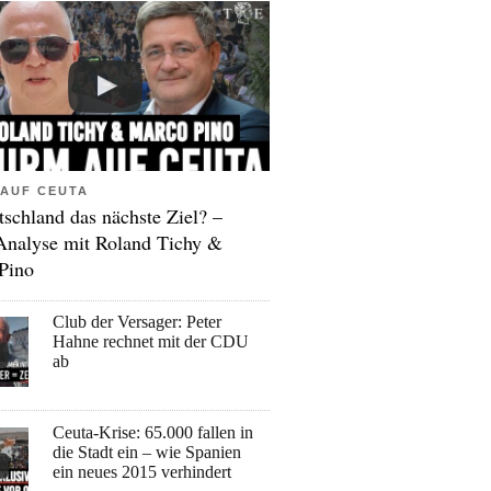
AUF CEUTA
tschland das nächste Ziel? –
Analyse mit Roland Tichy &
Pino
Club der Versager: Peter
Hahne rechnet mit der CDU
ab
Ceuta-Krise: 65.000 fallen in
die Stadt ein – wie Spanien
ein neues 2015 verhindert