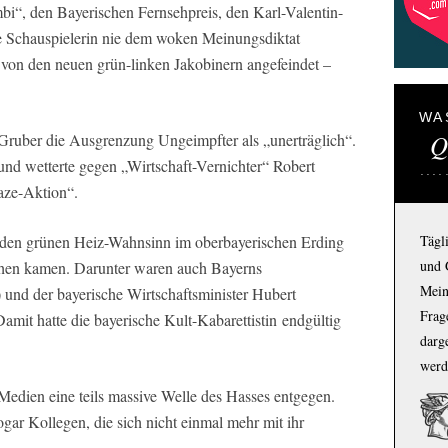
i“, den Bayerischen Fernsehpreis, den Karl-Valentin-
te Schauspielerin nie dem woken Meinungsdiktat
en von den neuen grün-linken Jakobinern angefeindet –
WA
Q
ruber die Ausgrenzung Ungeimpfter als „unerträglich“.
und wetterte gegen „Wirtschaft-Vernichter“ Robert
ze-Aktion“.
en grünen Heiz-Wahnsinn im oberbayerischen Erding
Tägl
und 
en kamen. Darunter waren auch Bayerns
Mein
und der bayerische Wirtschaftsminister Hubert
Frage
mit hatte die bayerische Kult-Kabarettistin endgültig
darg
werd
Medien eine teils massive Welle des Hasses entgegen.
ogar Kollegen, die sich nicht einmal mehr mit ihr