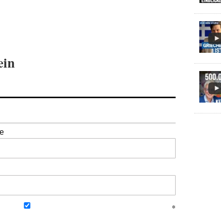
ein
se