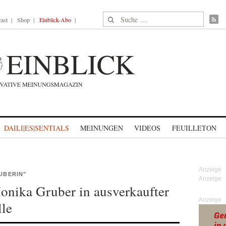
Suche nach:
ast
Shop
Einblick-Abo
DAILI|ES|SENTIALS
MEINUNGEN
VIDEOS
FEUILLETON
UBERIN"
Monika Gruber in ausverkaufter
Anzeige
le