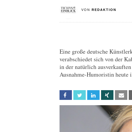
VON
REDAKTION
Eine große deutsche Künstler
verabschiedet sich von der K
in der natürlich ausverkaufte
Ausnahme-Humoristin heute ih
Facebook
Twitter
Linkedin
Xing
Em