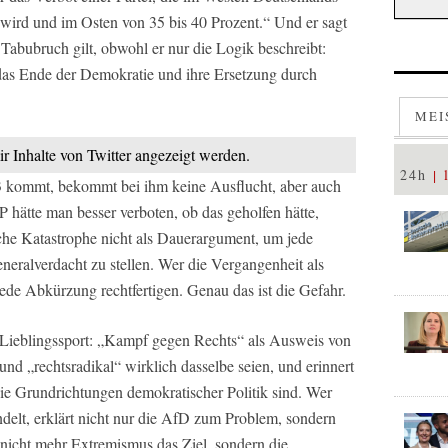
wird und im Osten von 35 bis 40 Prozent.“ Und er sagt
 Tabubruch gilt, obwohl er nur die Logik beschreibt:
das Ende der Demokratie und ihre Ersetzung durch
MEI
ir Inhalte von Twitter angezeigt werden.
24h
933 kommt, bekommt bei ihm keine Ausflucht, aber auch
P hätte man besser verboten, ob das geholfen hätte,
sche Katastrophe nicht als Dauerargument, um jede
eralverdacht zu stellen. Wer die Vergangenheit als
ede Abkürzung rechtfertigen. Genau das ist die Gefahr.
n Lieblingssport: „Kampf gegen Rechts“ als Ausweis von
und „rechtsradikal“ wirklich dasselbe seien, und erinnert
 die Grundrichtungen demokratischer Politik sind. Wer
delt, erklärt nicht nur die AfD zum Problem, sondern
nicht mehr Extremismus das Ziel, sondern die