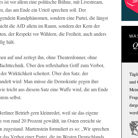
s ist vor allem eine politische Bühne, mit Livestream,
das am Ende ein Urteil sprechen soll. Der
irgendein Randphänomen, sondern eine Partei, die längst
t nicht die AfD allein im Raum, sondern der Kern der
en, der Respekt vor Wählern, die Freiheit, auch anders
WA
ig hält.
Q
en auf und zerlegt ihn, ohne Theaterdonner, ohne
Machttechnik. Über den reflexhaften Griff zum Verbot,
er Wirklichkeit scheitert. Über den Satz, der
Tägl
handelt wird: Man müsse die Demokratie gegen ihre
und 
 wie leicht aus diesem Satz eine Waffe wird, die am Ende
Mein
stem selbst.
Frage
darg
erliner Betrieb gern kleinredet, weil sie das eigene
werd
 von rund 20 Prozent gewählt, im Osten erreicht sie
n zugestand. Martenstein formuliert es so: „Wir sprechen
er das Verbot einer Partei, die im Westen Deutschlands