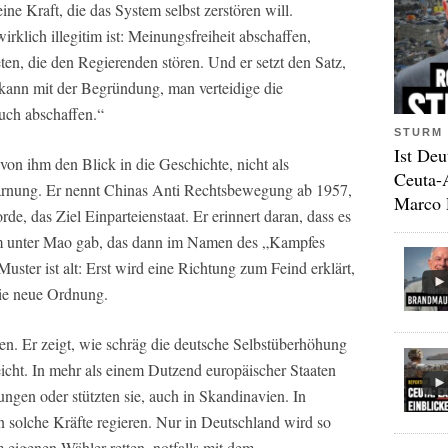
ine Kraft, die das System selbst zerstören will.
irklich illegitim ist: Meinungsfreiheit abschaffen,
ten, die den Regierenden stören. Und er setzt den Satz,
 kann mit der Begründung, man verteidige die
uch abschaffen.“
STURM 
Ist Deu
von ihm den Blick in die Geschichte, nicht als
Ceuta-
arnung. Er nennt Chinas Anti Rechtsbewegung ab 1957,
Marco 
de, das Ziel Einparteienstaat. Er erinnert daran, dass es
em unter Mao gab, das dann im Namen des „Kampfes
ter ist alt: Erst wird eine Richtung zum Feind erklärt,
ie neue Ordnung.
hen. Er zeigt, wie schräg die deutsche Selbstüberhöhung
icht. In mehr als einem Dutzend europäischer Staaten
ngen oder stützten sie, auch in Skandinavien. In
 solche Kräfte regieren. Nur in Deutschland wird so
 eigenen Wähler retten, notfalls mit dem