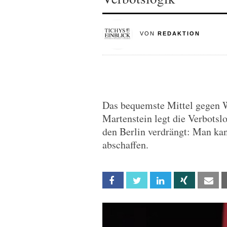
VON
REDAKTION
Das bequemste Mittel gegen W
Martenstein legt die Verbotslo
den Berlin verdrängt: Man k
abschaffen.
Facebook
Twitter
Linkedin
Xing
Em