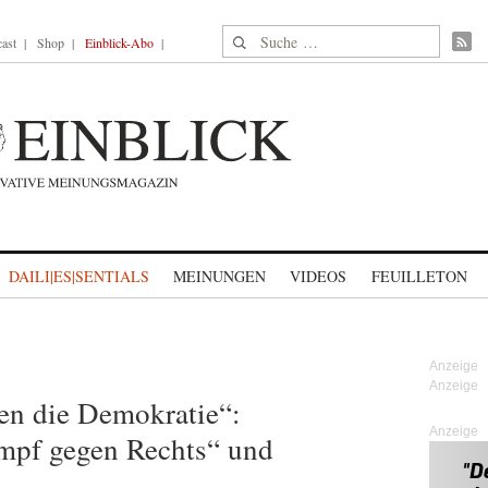
Suche nach:
ast
Shop
Einblick-Abo
DAILI|ES|SENTIALS
MEINUNGEN
VIDEOS
FEUILLETON
S
en die Demokratie“:
Anzeige
mpf gegen Rechts“ und