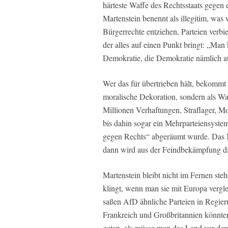
härteste Waffe des Rechtsstaats gegen e
Martenstein benennt als illegitim, was w
Bürgerrechte entziehen, Parteien verbie
der alles auf einen Punkt bringt: „Man
Demokratie, die Demokratie nämlich a
Wer das für übertrieben hält, bekommt 
moralische Dekoration, sondern als W
Millionen Verhaftungen, Straflager, Mor
bis dahin sogar ein Mehrparteiensyst
gegen Rechts“ abgeräumt wurde. Das Mus
dann wird aus der Feindbekämpfung d
Martenstein bleibt nicht im Fernen ste
klingt, wenn man sie mit Europa vergle
saßen AfD ähnliche Parteien in Regieru
Frankreich und Großbritannien könnten
getan, als müsse man das Land vor dem