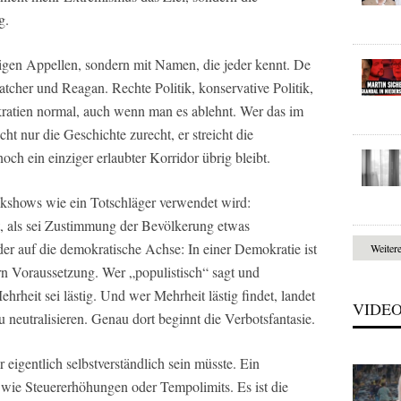
g.
ligen Appellen, sondern mit Namen, die jeder kennt. De
atcher und Reagan. Rechte Politik, konservative Politik,
mokratien normal, auch wenn man es ablehnt. Wer das im
icht nur die Geschichte zurecht, er streicht die
och ein einziger erlaubter Korridor übrig bleibt.
alkshows wie ein Totschläger verwendet wird:
, als sei Zustimmung der Bevölkerung etwas
er auf die demokratische Achse: In einer Demokratie ist
Weiter
n Voraussetzung. Wer „populistisch“ sagt und
rheit sei lästig. Und wer Mehrheit lästig findet, landet
VIDE
 neutralisieren. Genau dort beginnt die Verbotsfantasie.
 eigentlich selbstverständlich sein müsste. Ein
on wie Steuererhöhungen oder Tempolimits. Es ist die