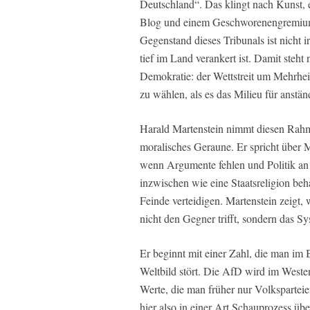
Deutschland“. Das klingt nach Kunst, e
Blog und einem Geschworenengremium, 
Gegenstand dieses Tribunals ist nicht 
tief im Land verankert ist. Damit steh
Demokratie: der Wettstreit um Mehrheit
zu wählen, als es das Milieu für anständ
Harald Martenstein nimmt diesen Rahm
moralisches Geraune. Er spricht über 
wenn Argumente fehlen und Politik an d
inzwischen wie eine Staatsreligion be
Feinde verteidigen. Martenstein zeigt,
nicht den Gegner trifft, sondern das Sy
Er beginnt mit einer Zahl, die man im B
Weltbild stört. Die AfD wird im Westen
Werte, die man früher nur Volksparteie
hier also in einer Art Schauprozess üb