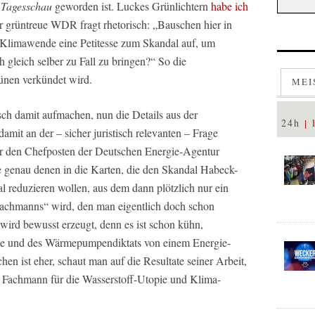
e
Tagesschau
geworden ist. Luckes Grünlichtern
habe ich
 grüntreue WDR fragt rhetorisch: „Bauschen hier in
 Klimawende eine Petitesse zum Skandal auf, um
 gleich selber zu Fall zu bringen?“ So die
ünen verkündet wird.
MEI
sch damit aufmachen, nun die Details aus der
24h
amit an der – sicher juristisch relevanten – Frage
r den Chefposten der Deutschen Energie-Agentur
ie genau denen in die Karten, die den Skandal Habeck-
 reduzieren wollen, aus dem dann plötzlich nur ein
Fachmanns“ wird, den man eigentlich doch schon
 wird bewusst erzeugt, denn es ist schon kühn,
ge und des Wärmepumpendiktats von einem Energie-
n ist eher, schaut man auf die Resultate seiner Arbeit,
n Fachmann für die Wasserstoff-Utopie und Klima-