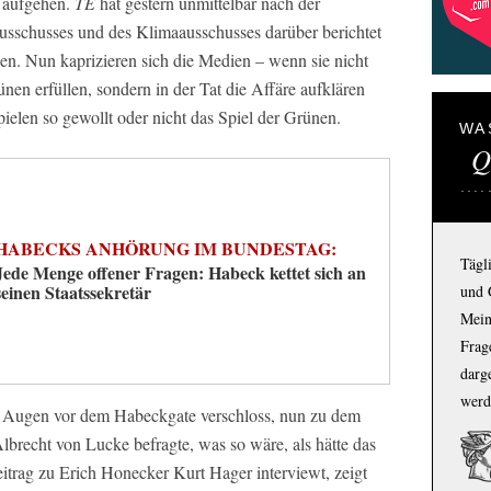
e aufgehen.
TE
hat gestern unmittelbar nach der
usschusses und des Klimaausschusses darüber berichtet
en. Nun kaprizieren sich die Medien – wenn sie nicht
nen erfüllen, sondern in der Tat die Affäre aufklären
pielen so gewollt oder nicht das Spiel der Grünen.
WA
Q
HABECKS ANHÖRUNG IM BUNDESTAG:
Tägl
Jede Menge offener Fragen: Habeck kettet sich an
seinen Staatssekretär
und 
Mein
Frage
darg
werd
die Augen vor dem Habeckgate verschloss, nun zu dem
brecht von Lucke befragte, was so wäre, als hätte das
trag zu Erich Honecker Kurt Hager interviewt, zeigt