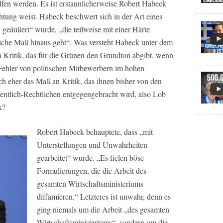
lfen werden. Es ist erstaunlicherweise Robert Habeck
ichtung weist. Habeck beschwert sich in der Art eines
geäußert“ wurde, „die teilweise mit einer Härte
bliche Maß hinaus geht“. Was versteht Habeck unter dem
 Kritik, das für die Grünen den Grundton abgibt, wenn
 Fehler von politischen Mitbewerbern im hohen
 eher das Maß an Kritik, das ihnen bisher von den
entlich-Rechtlichen entgegengebracht wird, also Lob
k?
Robert Habeck behauptete, dass „mit
Unterstellungen und Unwahrheiten
gearbeitet“ wurde. „Es fielen böse
Formulierungen, die die Arbeit des
gesamten Wirtschaftsministeriums
diffamieren.“ Letzteres ist unwahr, denn es
ging niemals um die Arbeit „des gesamten
Wirtschaftsministeriums“, sondern um die