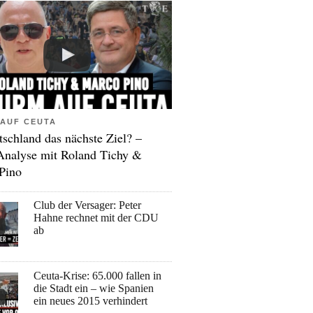
AUF CEUTA
tschland das nächste Ziel? –
Analyse mit Roland Tichy &
Pino
Club der Versager: Peter
Hahne rechnet mit der CDU
ab
Ceuta-Krise: 65.000 fallen in
die Stadt ein – wie Spanien
ein neues 2015 verhindert