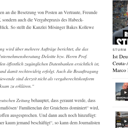
en an die Besetzung von Posten an Vertraute, Freunde
f, sondern auch die Vergabepraxis des Habeck-
lick. So stellt die Kanzlei Mösinger Bakes Kollewe
ng wird über mehrere Aufträge berichtet, die das
STURM 
Ist Deu
Unternehmensberatung Deloitte bzw. Herrn Prof.
Ceuta-
den öffentlich zugänglichen Datenbanken ersichtlich ist,
Marco 
 und damit rechtswidrig erfolgt. Auch die Beauftragung
iewende sind derzeit nicht als vergaberechtskonform
ksam zu erklären.“
eutschen Zeitung
behauptet, dass geraunt werde, dass
mafiösen‘ Familienclan der Graichens dominiert“ wird,
n offen ausgesprochen. Und dann auch noch hinzufügt:
sher kaum jemand beschäftigt“, so kann dem Journalisten