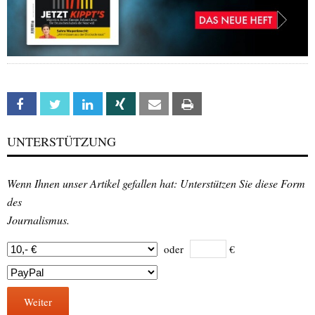
Facebook
Twitter
Linkedin
Xing
Email
Print
UNTERSTÜTZUNG
Wenn Ihnen unser Artikel gefallen hat: Unterstützen Sie diese Form
des
Journalismus.
oder
€
Weiter