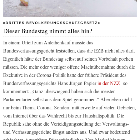
»DRITTES BEVÖLKERUNGSSCHUTZGESETZ«
Dieser Bundestag nimmt alles hin?
In einem Urteil zum Anleihenkauf musste das
Bundesverfassungsgericht feststellen, dass die EZB nicht alles darf.
Eigentlich hätte der Bundestag selbst auf seinen Vorbehalt pochen
müssen. Die mehr oder weniger offene Machtübernahme durch die
Exekutive in der Corona-Politik hatte der frühere Präsident des
Bundesverfassungsgerichts Hans-Jürgen Papier
in der NZZ
so
kommentiert:
„Ganz überwiegend haben sich die meisten
Parlamentarier selbst aus dem Spiel genommen.“
Aber eben nicht
nur beim Thema Corona. Sondern mittlerweile auf vielen Gebieten,
vom Internet über das Wahlrecht bis zur Haushaltspolitik. Die
Republik sähe ohne die Verteidigungsstellung der Verwaltungs-
und Verfassungsgerichte längst anders aus. Und zwar bedeutend
schlechter. Autoritärer. Bürgerfeindlicher. Von Merkel bis zum