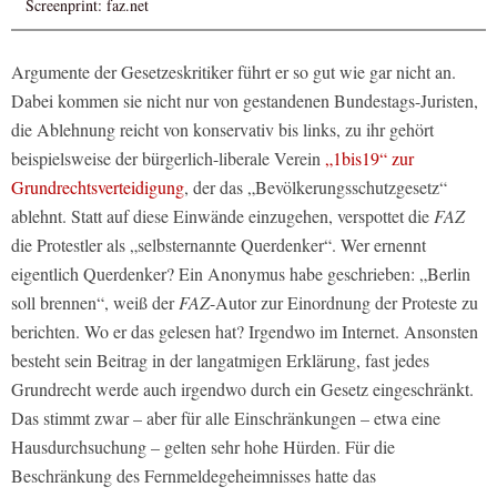
Screenprint: faz.net
Argumente der Gesetzeskritiker führt er so gut wie gar nicht an.
Dabei kommen sie nicht nur von gestandenen Bundestags-Juristen,
die Ablehnung reicht von konservativ bis links, zu ihr gehört
beispielsweise der bürgerlich-liberale Verein
„1bis19“ zur
Grundrechtsverteidigung
, der das „Bevölkerungsschutzgesetz“
ablehnt. Statt auf diese Einwände einzugehen, verspottet die
FAZ
die Protestler als „selbsternannte Querdenker“. Wer ernennt
eigentlich Querdenker? Ein Anonymus habe geschrieben: „Berlin
soll brennen“, weiß der
FAZ
-Autor zur Einordnung der Proteste zu
berichten. Wo er das gelesen hat? Irgendwo im Internet. Ansonsten
besteht sein Beitrag in der langatmigen Erklärung, fast jedes
Grundrecht werde auch irgendwo durch ein Gesetz eingeschränkt.
Das stimmt zwar – aber für alle Einschränkungen – etwa eine
Hausdurchsuchung – gelten sehr hohe Hürden. Für die
Beschränkung des Fernmeldegeheimnisses hatte das