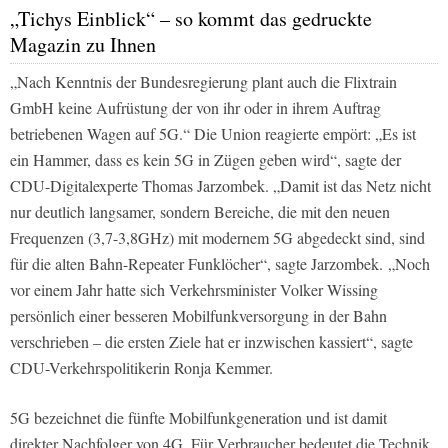
„Tichys Einblick“ – so kommt das gedruckte
Magazin zu Ihnen
„Nach Kenntnis der Bundesregierung plant auch die Flixtrain
GmbH keine Aufrüstung der von ihr oder in ihrem Auftrag
betriebenen Wagen auf 5G.“ Die Union reagierte empört: „Es ist
ein Hammer, dass es kein 5G in Zügen geben wird“, sagte der
CDU-Digitalexperte Thomas Jarzombek. „Damit ist das Netz nicht
nur deutlich langsamer, sondern Bereiche, die mit den neuen
Frequenzen (3,7-3,8GHz) mit modernem 5G abgedeckt sind, sind
für die alten Bahn-Repeater Funklöcher“, sagte Jarzombek. „Noch
vor einem Jahr hatte sich Verkehrsminister Volker Wissing
persönlich einer besseren Mobilfunkversorgung in der Bahn
verschrieben – die ersten Ziele hat er inzwischen kassiert“, sagte
CDU-Verkehrspolitikerin Ronja Kemmer.
5G bezeichnet die fünfte Mobilfunkgeneration und ist damit
direkter Nachfolger von 4G. Für Verbraucher bedeutet die Technik