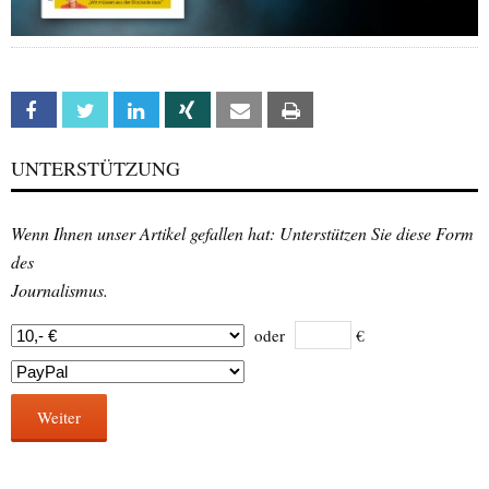
Facebook
Twitter
Linkedin
Xing
Email
Print
UNTERSTÜTZUNG
Wenn Ihnen unser Artikel gefallen hat: Unterstützen Sie diese Form
des
Journalismus.
oder
€
Weiter