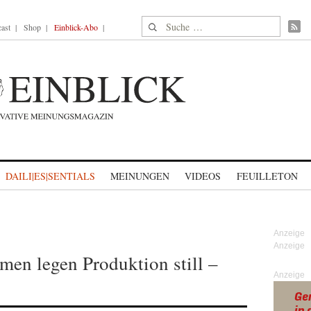
Suche nach:
ast
Shop
Einblick-Abo
DAILI|ES|SENTIALS
MEINUNGEN
VIDEOS
FEUILLETON
en legen Produktion still –
Anzeige