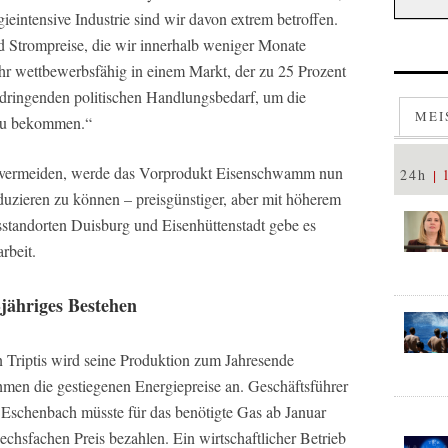
gieintensive Industrie sind wir davon extrem betroffen.
d Strompreise, die wir innerhalb weniger Monate
hr wettbewerbsfähig in einem Markt, der zu 25 Prozent
 dringenden politischen Handlungsbedarf, um die
MEI
 zu bekommen.“
vermeiden, werde das Vorprodukt Eisenschwamm nun
24h
uzieren zu können – preisgünstiger, aber mit höherem
tandorten Duisburg und Eisenhüttenstadt gebe es
rbeit.
-jähriges Bestehen
n Triptis wird seine Produktion zum Jahresende
hmen die gestiegenen Energiepreise an. Geschäftsführer
 Eschenbach müsste für das benötigte Gas ab Januar
chsfachen Preis bezahlen. Ein wirtschaftlicher Betrieb