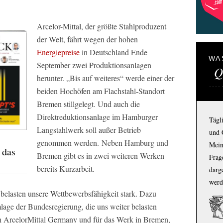
Arcelor-Mittal, der größte Stahlproduzent
der Welt, fährt wegen der hohen
Energiepreise
in Deutschland Ende
WA
September zwei Produktionsanlagen
Q
herunter. „Bis auf weiteres“ werde einer der
beiden Hochöfen am Flachstahl-Standort
Bremen stillgelegt. Und auch die
Direktreduktionsanlage im Hamburger
Tägl
Langstahlwerk soll außer Betrieb
und 
genommen werden. Neben Hamburg und
Mein
 das
Bremen gibt es in zwei weiteren Werken
Frage
bereits Kurzarbeit.
darg
werd
belasten unsere Wettbewerbsfähigkeit stark. Dazu
age der Bundesregierung, die uns weiter belasten
n ArcelorMittal Germany und für das Werk in Bremen,