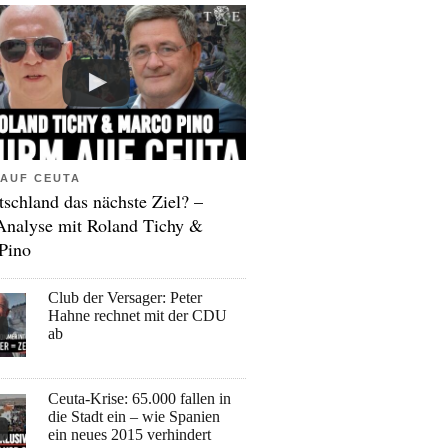
AUF CEUTA
tschland das nächste Ziel? –
Analyse mit Roland Tichy &
Pino
Club der Versager: Peter
Hahne rechnet mit der CDU
ab
Ceuta-Krise: 65.000 fallen in
die Stadt ein – wie Spanien
ein neues 2015 verhindert