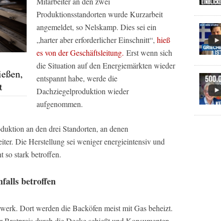
Mitarbeiter an den zwei
Produktionsstandorten wurde Kurzarbeit
angemeldet, so Nelskamp. Dies sei ein
„harter aber erforderlicher Einschnitt“,
hieß
es von der Geschäftsleitung.
Erst wenn sich
die Situation auf den Energiemärkten wieder
ießen,
entspannt habe, werde die
t
Dachziegelproduktion wieder
aufgenommen.
duktion an den drei Standorten, an denen
iter. Die Herstellung sei weniger energieintensiv und
 so stark betroffen.
falls betroffen
dwerk. Dort werden die Backöfen meist mit Gas beheizt.
er Brotpreis durch die Decke schießt und Konsumenten