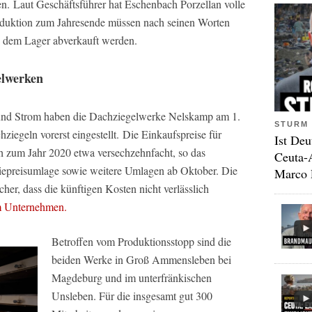
en. Laut Geschäftsführer hat Eschenbach Porzellan volle
oduktion zum Jahresende müssen nach seinen Worten
us dem Lager abverkauft werden.
elwerken
 und Strom haben die Dachziegelwerke Nelskamp am 1.
STURM 
iegeln vorerst eingestellt. Die Einkaufspreise für
Ist Deu
h zum Jahr 2020 etwa versechzehnfacht, so das
Ceuta-
epreisumlage sowie weitere Umlagen ab Oktober. Die
Marco 
her, dass die künftigen Kosten nicht verlässlich
m Unternehmen.
Betroffen vom Produktionsstopp sind die
beiden Werke in Groß Ammensleben bei
Magdeburg und im unterfränkischen
Unsleben. Für die insgesamt gut 300