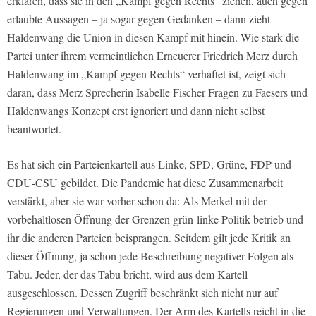
erklären, dass sie in den „Kampf gegen Rechts“ ziehen, auch gegen
erlaubte Aussagen – ja sogar gegen Gedanken – dann zieht
Haldenwang die Union in diesen Kampf mit hinein. Wie stark die
Partei unter ihrem vermeintlichen Erneuerer Friedrich Merz durch
Haldenwang im „Kampf gegen Rechts“ verhaftet ist, zeigt sich
daran, dass Merz Sprecherin Isabelle Fischer Fragen zu Faesers und
Haldenwangs Konzept erst ignoriert und dann nicht selbst
beantwortet.
Es hat sich ein Parteienkartell aus Linke, SPD, Grüne, FDP und
CDU-CSU gebildet. Die Pandemie hat diese Zusammenarbeit
verstärkt, aber sie war vorher schon da: Als Merkel mit der
vorbehaltlosen Öffnung der Grenzen grün-linke Politik betrieb und
ihr die anderen Parteien beisprangen. Seitdem gilt jede Kritik an
dieser Öffnung, ja schon jede Beschreibung negativer Folgen als
Tabu. Jeder, der das Tabu bricht, wird aus dem Kartell
ausgeschlossen. Dessen Zugriff beschränkt sich nicht nur auf
Regierungen und Verwaltungen. Der Arm des Kartells reicht in die