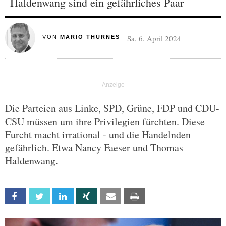
Haldenwang sind ein gefährliches Paar
Sa, 6. April 2024
VON
MARIO THURNES
Die Parteien aus Linke, SPD, Grüne, FDP und CDU-
CSU müssen um ihre Privilegien fürchten. Diese
Furcht macht irrational - und die Handelnden
gefährlich. Etwa Nancy Faeser und Thomas
Haldenwang.
Facebook
Twitter
Linkedin
Xing
Email
Print