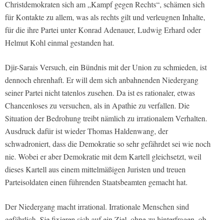
Christdemokraten sich am „Kampf gegen Rechts“, schämen sich
für Kontakte zu allem, was als rechts gilt und verleugnen Inhalte,
für die ihre Partei unter Konrad Adenauer, Ludwig Erhard oder
Helmut Kohl einmal gestanden hat.
Djir-Sarais Versuch, ein Bündnis mit der Union zu schmieden, ist
dennoch ehrenhaft. Er will dem sich anbahnenden Niedergang
seiner Partei nicht tatenlos zusehen. Da ist es rationaler, etwas
Chancenloses zu versuchen, als in Apathie zu verfallen. Die
Situation der Bedrohung treibt nämlich zu irrationalem Verhalten.
Ausdruck dafür ist wieder Thomas Haldenwang, der
schwadroniert, dass die Demokratie so sehr gefährdet sei wie noch
nie. Wobei er aber Demokratie mit dem Kartell gleichsetzt, weil
dieses Kartell aus einem mittelmäßigen Juristen und treuen
Parteisoldaten einen führenden Staatsbeamten gemacht hat.
Der Niedergang macht irrational. Irrationale Menschen sind
gefährlich. Sie fixieren sich auf ein Ziel, ohne zu hinterfragen, ob