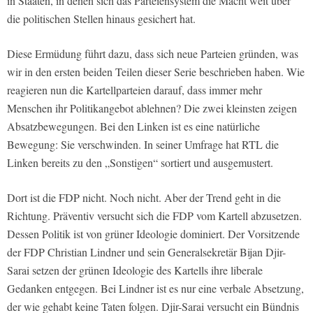
in Staaten, in denen sich das Parteiensystem die Macht weit über
die politischen Stellen hinaus gesichert hat.
Diese Ermüdung führt dazu, dass sich neue Parteien gründen, was
wir in den ersten beiden Teilen dieser Serie beschrieben haben. Wie
reagieren nun die Kartellparteien darauf, dass immer mehr
Menschen ihr Politikangebot ablehnen? Die zwei kleinsten zeigen
Absatzbewegungen. Bei den Linken ist es eine natürliche
Bewegung: Sie verschwinden. In seiner Umfrage hat RTL die
Linken bereits zu den „Sonstigen“ sortiert und ausgemustert.
Dort ist die FDP nicht. Noch nicht. Aber der Trend geht in die
Richtung. Präventiv versucht sich die FDP vom Kartell abzusetzen.
Dessen Politik ist von grüner Ideologie dominiert. Der Vorsitzende
der FDP Christian Lindner und sein Generalsekretär Bijan Djir-
Sarai setzen der grünen Ideologie des Kartells ihre liberale
Gedanken entgegen. Bei Lindner ist es nur eine verbale Absetzung,
der wie gehabt keine Taten folgen. Djir-Sarai versucht ein Bündnis