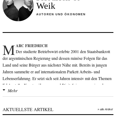
Weik
AUTOREN UND ÖKONOMEN
M
ARC FRIEDRICH
Der studierte Betriebswirt erlebte 2001 den Staatsbankrott
der argentinischen Regierung und dessen ruinöse Folgen für das
Land und seine Bürger aus nächster Nähe mit. Bereits in jungen
Jahren sammelte er auf internationalem Parkett Arbeits- und
Lebenserfahrung. Er setzt sich seit Jahren intensiv mit den Themen
Edelmetalle, Kryptowährungen und Digitalisierung auseinander.
Mehr
Gemeinsam mit seinem Kindergartenfreund Matthias Weik hält er
seit einer Dekade Seminare und Fachvorträge zu den Themen EU,
AKTUELLSTE ARTIKEL
» alle Artikel
Euro, Industrie 4.0, Digitalisierung, Bitcoin & Kryptowährungen;