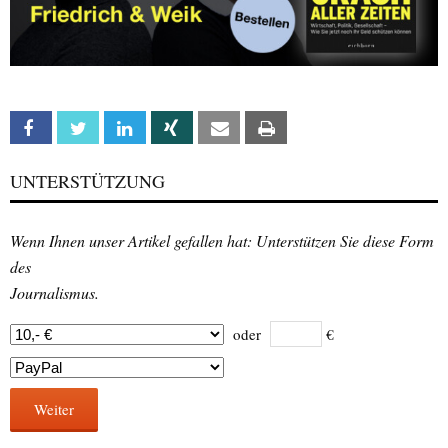
Facebook
Twitter
Linkedin
Xing
Email
Print
UNTERSTÜTZUNG
Wenn Ihnen unser Artikel gefallen hat: Unterstützen Sie diese Form
des
Journalismus.
oder
€
Weiter