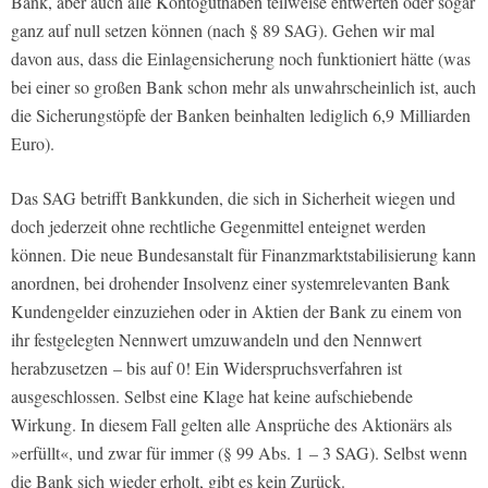
Bank, aber auch alle Kontoguthaben teilweise entwerten oder sogar
ganz auf null setzen können (nach § 89 SAG). Gehen wir mal
davon aus, dass die Einlagensicherung noch funktioniert hätte (was
bei einer so großen Bank schon mehr als unwahrscheinlich ist, auch
die Sicherungstöpfe der Banken beinhalten lediglich 6,9 Milliarden
Euro).
Das SAG betrifft Bankkunden, die sich in Sicherheit wiegen und
doch jederzeit ohne rechtliche Gegenmittel enteignet werden
können. Die neue Bundesanstalt für Finanzmarktstabilisierung kann
anordnen, bei drohender Insolvenz einer systemrelevanten Bank
Kundengelder einzuziehen oder in Aktien der Bank zu einem von
ihr festgelegten Nennwert umzuwandeln und den Nennwert
herabzusetzen – bis auf 0! Ein Widerspruchsverfahren ist
ausgeschlossen. Selbst eine Klage hat keine aufschiebende
Wirkung. In diesem Fall gelten alle Ansprüche des Aktionärs als
»erfüllt«, und zwar für immer (§ 99 Abs. 1 – 3 SAG). Selbst wenn
die Bank sich wieder erholt, gibt es kein Zurück.