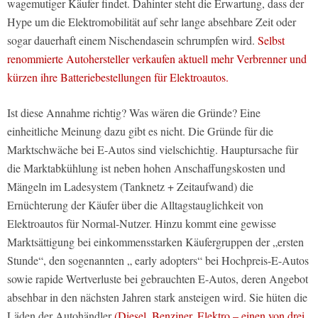
wagemutiger Käufer findet. Dahinter steht die Erwartung, dass der
Hype um die Elektromobilität auf sehr lange absehbare Zeit oder
sogar dauerhaft einem Nischendasein schrumpfen wird.
Selbst
renommierte Autohersteller verkaufen aktuell mehr Verbrenner und
kürzen ihre Batteriebestellungen für Elektroautos.
Ist diese Annahme richtig? Was wären die Gründe? Eine
einheitliche Meinung dazu gibt es nicht. Die Gründe für die
Marktschwäche bei E-Autos sind vielschichtig. Hauptursache für
die Marktabkühlung ist neben hohen Anschaffungskosten und
Mängeln im Ladesystem (Tanknetz + Zeitaufwand) die
Ernüchterung der Käufer über die Alltagstauglichkeit von
Elektroautos für Normal-Nutzer. Hinzu kommt eine gewisse
Marktsättigung bei einkommensstarken Käufergruppen der „ersten
Stunde“, den sogenannten „ early adopters“ bei Hochpreis-E-Autos
sowie rapide Wertverluste bei gebrauchten E-Autos, deren Angebot
absehbar in den nächsten Jahren stark ansteigen wird. Sie hüten die
Läden der Autohändler
(Diesel, Benziner, Elektro – einen von drei