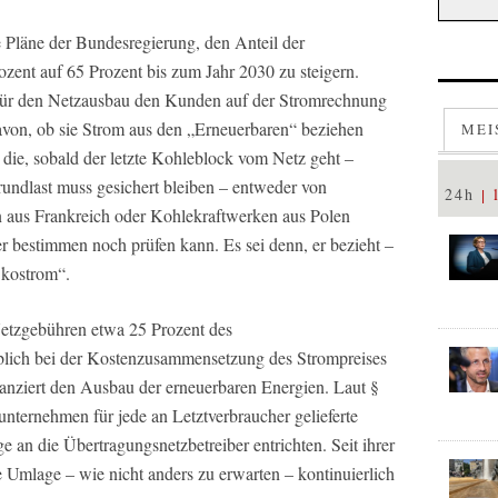
 Pläne der Bundesregierung, den Anteil der
zent auf 65 Prozent bis zum Jahr 2030 zu steigern.
 für den Netzausbau den Kunden auf der Stromrechnung
on, ob sie Strom aus den „Erneuerbaren“ beziehen
MEI
 die, sobald der letzte Kohleblock vom Netz geht –
rundlast muss gesichert bleiben – entweder von
24h
 aus Frankreich oder Kohlekraftwerken aus Polen
bestimmen noch prüfen kann. Es sei denn, er bezieht –
Ökostrom“.
etzgebühren etwa 25 Prozent des
blich bei der Kostenzusammensetzung des Strompreises
anziert den Ausbau der erneuerbaren Energien. Laut §
ternehmen für jede an Letztverbraucher gelieferte
an die Übertragungsnetzbetreiber entrichten. Seit ihrer
e Umlage – wie nicht anders zu erwarten – kontinuierlich