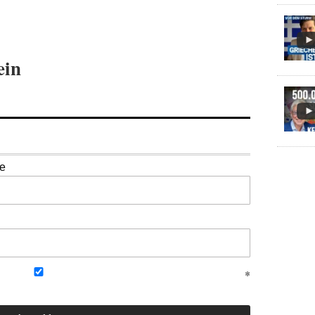
ein
se