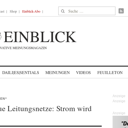
Suche nach:
ast
Shop
Einblick-Abo
DAILI|ES|SENTIALS
MEINUNGEN
VIDEOS
FEUILLETON
IEN“
ue Leitungsnetze: Strom wird
Anzeige