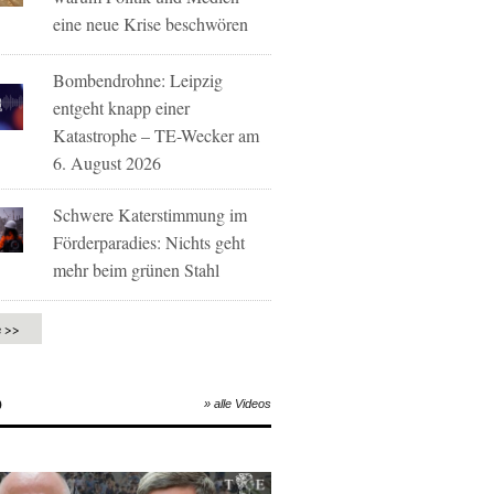
eine neue Krise beschwören
Bombendrohne: Leipzig
entgeht knapp einer
Katastrophe – TE-Wecker am
6. August 2026
Schwere Katerstimmung im
Förderparadies: Nichts geht
mehr beim grünen Stahl
e >>
O
» alle Videos