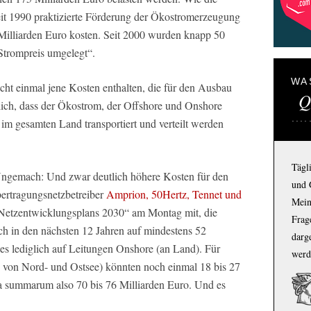
seit 1990 praktizierte Förderung der Ökostromerzeugung
Milliarden Euro kosten. Seit 2000 wurden knapp 50
Strompreis umgelegt“.
WA
ht einmal jene Kosten enthalten, die für den Ausbau
Q
lich, dass der Ökostrom, der Offshore und Onshore
 im gesamten Land transportiert und verteilt werden
Tägl
Ungemach: Und zwar deutlich höhere Kosten für den
und 
bertragungsnetzbetreiber
Amprion, 50Hertz, Tennet und
Mein
s Netzentwicklungsplans 2030“ am Montag mit, die
Frage
ch in den nächsten 12 Jahren auf mindestens 52
darg
ies lediglich auf Leitungen Onshore (an Land). Für
werd
 von Nord- und Ostsee) könnten noch einmal 18 bis 27
summarum also 70 bis 76 Milliarden Euro. Und es