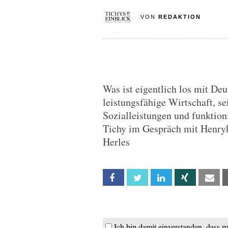
VON
REDAKTION
Was ist eigentlich los mit De
leistungsfähige Wirtschaft, se
Sozialleistungen und funktio
Tichy im Gespräch mit Henry
Herles
Facebook
Twitter
Linkedin
Xing
Em
Ich bin damit einverstanden, dass 