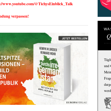
s://www.youtube.com/@TichysEinblick_Talk
endung verpassen!
WA
Q
Tägl
und 
Mein
Frage
darg
werd