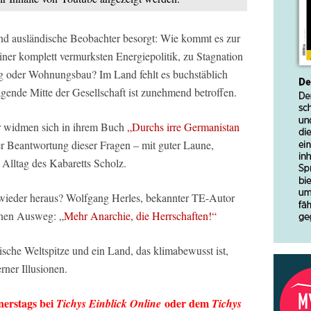
und ausländische Beobachter besorgt: Wie kommt es zur
ner komplett vermurksten Energiepolitik, zu Stagnation
ung oder Wohnungsbau? Im Land fehlt es buchstäblich
gende Mitte der Gesellschaft ist zunehmend betroffen.
 widmen sich in ihrem Buch
„Durchs irre Germanistan
r Beantwortung dieser Fragen – mit guter Laune,
 Alltag des Kabaretts Scholz.
wieder heraus? Wolfgang Herles, bekannter TE-Autor
nen Ausweg: „
Mehr Anarchie, die Herrschaften!“
sche Weltspitze und ein Land, das klimabewusst ist,
rner Illusionen.
erstags bei
oder dem
Tichys Einblick Online
Tichys