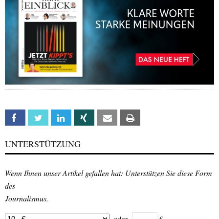
Facebook
Twitter
Linkedin
Xing
Email
Print
UNTERSTÜTZUNG
Wenn Ihnen unser Artikel gefallen hat: Unterstützen Sie diese Form
des
Journalismus.
oder
€