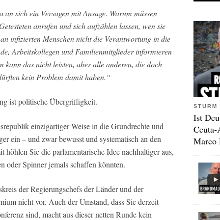
a an sich ein Versagen mit Ansage. Warum müssen
Getesteten anrufen und sich aufzählen lassen, wen sie
 infizierten Menschen nicht die Verantwortung in die
nde, Arbeitskollegen und Familienmitglieder informieren
kann das nicht leisten, aber alle anderen, die doch
dürften kein Problem damit haben.“
ist politische Übergriffigkeit.
STURM 
Ist Deu
srepublik einzigartiger Weise in die Grundrechte und
Ceuta-
rger ein – und zwar bewusst und systematisch an den
Marco 
t höhlen Sie die parlamentarische Idee nachhaltiger aus,
ten oder Spinner jemals schaffen könnten.
kreis der Regierungschefs der Länder und der
ium nicht vor. Auch der Umstand, dass Sie derzeit
nferenz sind, macht aus dieser netten Runde kein