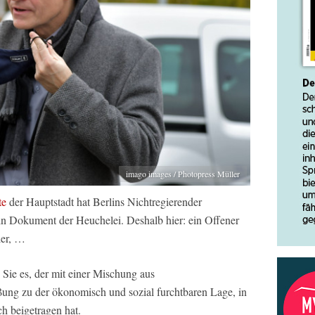
imago images / Photopress Müller
te
der Hauptstadt hat Berlins Nichtregierender
ein Dokument der Heuchelei. Deshalb hier: ein Offener
ler, …
ie es, der mit einer Mischung aus
ng zu der ökonomisch und sozial furchtbaren Lage, in
h beigetragen hat.