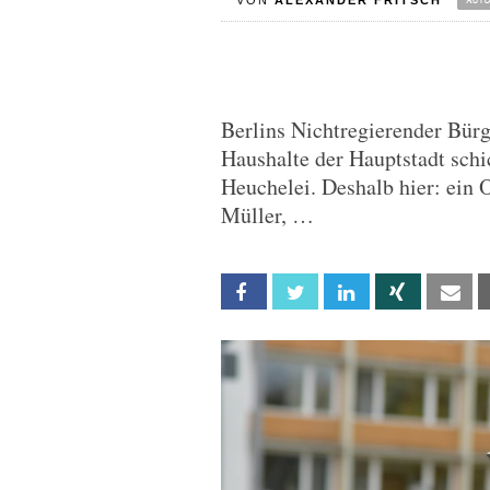
VON
ALEXANDER FRITSCH
Berlins Nichtregierender Bürg
Haushalte der Hauptstadt schi
Heuchelei. Deshalb hier: ein 
Müller, …
Facebook
Twitter
Linkedin
Xing
Em