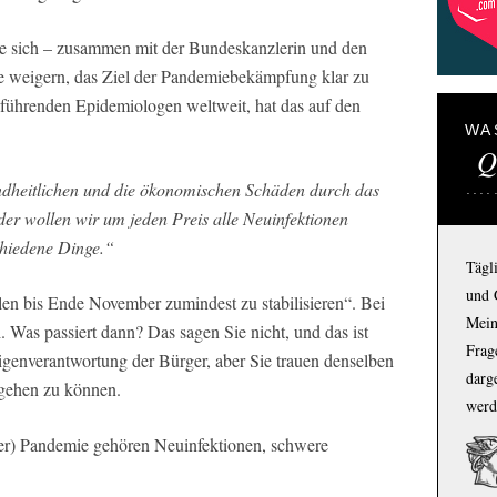
ie sich – zusammen mit der Bundeskanzlerin und den
te weigern, das Ziel der Pandemiebekämpfung klar zu
r führenden Epidemiologen weltweit, hat das auf den
WA
Q
ndheitlichen und die ökonomischen Schäden durch das
der wollen wir um jeden Preis alle Neuinfektionen
chiedene Dinge.“
Tägl
und 
len bis Ende November zumindest zu stabilisieren“. Bei
Mein
 Was passiert dann? Das sagen Sie nicht, und das ist
Frage
Eigenverantwortung der Bürger, aber Sie trauen denselben
darg
mgehen zu können.
werd
eder) Pandemie gehören Neuinfektionen, schwere
.