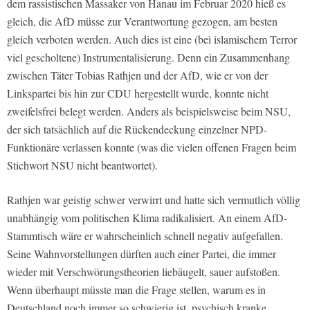
dem rassistischen Massaker von Hanau im Februar 2020 hieß es
gleich, die AfD müsse zur Verantwortung gezogen, am besten
gleich verboten werden. Auch dies ist eine (bei islamischem Terror
viel gescholtene) Instrumentalisierung. Denn ein Zusammenhang
zwischen Täter Tobias Rathjen und der AfD, wie er von der
Linkspartei bis hin zur CDU hergestellt wurde, konnte nicht
zweifelsfrei belegt werden. Anders als beispielsweise beim NSU,
der sich tatsächlich auf die Rückendeckung einzelner NPD-
Funktionäre verlassen konnte (was die vielen offenen Fragen beim
Stichwort NSU nicht beantwortet).
Rathjen war geistig schwer verwirrt und hatte sich vermutlich völlig
unabhängig vom politischen Klima radikalisiert. An einem AfD-
Stammtisch wäre er wahrscheinlich schnell negativ aufgefallen.
Seine Wahnvorstellungen dürften auch einer Partei, die immer
wieder mit Verschwörungstheorien liebäugelt, sauer aufstoßen.
Wenn überhaupt müsste man die Frage stellen, warum es in
Deutschland noch immer so schwierig ist, psychisch kranke