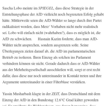
Sascha Lobo meinte im
SPIEGEL,
dass diese Strategie in der
Entstehungsphase der AfD vielleicht noch begrenzten Erfolg gehabt
hätte. Mittlerweile seien die AfD-Wähler so lange durch ihre Partei
radikalisiert worden, dass Merz‘ Vorhaben nicht mehr realistisch
sei. Lobo will einfach nicht (wahrhaben?), dass es möglich ist, die
AfD zu schwächen. Hasnain Kazim forderte, dass man AfD-
Wähler nicht ansprechen, sondern ausgrenzen solle. Seine
Überlegungen zielen darauf ab, die AfD im parlamentarischen
Betrieb zu isolieren. Ihren Einzug als solchen ins Parlament
verhindern können sie nicht. Gerade dadurch dass er AfD-Wähler
aus der Mehrheitsgesellschaft ausschließen will, sorgt er erst recht
dafür, dass diese nur noch untereinander in Kontakt treten und ihre
Argumente untereinander in einer Filterblase verstärken.
Yassin Musharbash klagte in der
ZEIT,
dass Deutschland mit dem
Einzug der AfD in den Bundestag 12.6°C Grad kälter geworden
sei. Er erwähnte die Wahlanalysen, aus denen hervorging, dass