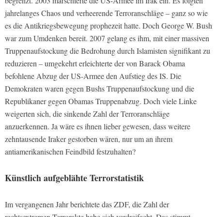
begrenzt. 2003 marschierte die US-Armee im Irak ein. Es folgten
jahrelanges Chaos und verheerende Terroranschläge – ganz so wie
es die Antikriegsbewegung prophezeit hatte. Doch George W. Bush
war zum Umdenken bereit. 2007 gelang es ihm, mit einer massiven
Truppenaufstockung die Bedrohung durch Islamisten signifikant zu
reduzieren – umgekehrt erleichterte der von Barack Obama
befohlene Abzug der US-Armee den Aufstieg des IS. Die
Demokraten waren gegen Bushs Truppenaufstockung und die
Republikaner gegen Obamas Truppenabzug. Doch viele Linke
weigerten sich, die sinkende Zahl der Terroranschläge
anzuerkennen. Ja wäre es ihnen lieber gewesen, dass weitere
zehntausende Iraker gestorben wären, nur um an ihrem
antiamerikanischen Feindbild festzuhalten?
Künstlich aufgeblähte Terrorstatistik
Im vergangenen Jahr berichtete das ZDF, die Zahl der
rechtsextremen Terrorakte habe sich verdreifacht. Das stimmt