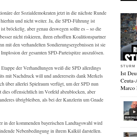
onäre der Sozialdemokraten jetzt in die nächste Runde
s hierhin und nicht weiter. Ja, die SPD-Führung ist
ist bröckelig, aber genau deswegen sollte es – so die
esser nicht riskieren, ihren erhofften Koalitionspartner
nn mit den verhandelten Sondierungsergebnissen ist sie
 Implosion der gesamten SPD-Parteispitze auszulösen.
STURM 
e Etappe der Verhandlungen weiß die SPD allerdings
Ist Deu
its mit Nachdruck will und andererseits dank Merkels
Ceuta-
ch über allerlei Spielraum verfügt, um der SPD nun
Marco 
ies offensichtlich im Vorfeld abzublocken, aber
s anderes übrigbleiben, als bei der Kanzlerin um Gnade
r in der kommenden bayerischen Landtagswahl wird
indende Nebenbedingung in ihrem Kalkül darstellen.