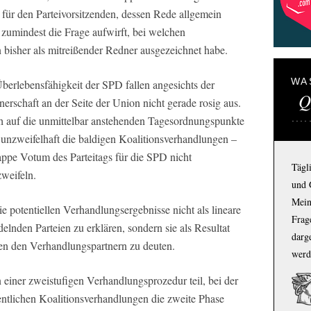
l für den Parteivorsitzenden, dessen Rede allgemein
 zumindest die Frage aufwirft, bei welchen
 bisher als mitreißender Redner ausgezeichnet habe.
WA
berlebensfähigkeit der SPD fallen angesichts der
Q
nerschaft an der Seite der Union nicht gerade rosig aus.
uch auf die unmittelbar anstehenden Tagesordnungspunkte
n unzweifelhaft die baldigen Koalitionsverhandlungen –
appe Votum des Parteitags für die SPD nicht
Tägl
weifeln.
und 
Mein
die potentiellen Verhandlungsergebnisse nicht als lineare
Frage
elnden Parteien zu erklären, sondern sie als Resultat
darg
hen den Verhandlungspartnern zu deuten.
werd
ner zweistufigen Verhandlungsprozedur teil, bei der
entlichen Koalitionsverhandlungen die zweite Phase