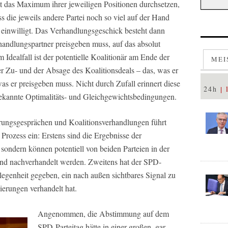
ekt das Maximum ihrer jeweiligen Positionen durchsetzen,
s die jeweils andere Partei noch so viel auf der Hand
on einwilligt. Das Verhandlungsgeschick besteht dann
handlungspartner preisgeben muss, auf das absolut
dealfall ist der potentielle Koalitionär am Ende der
MEI
r Zu- und der Absage des Koalitionsdeals – das, was er
 was er preisgeben muss. Nicht durch Zufall erinnert diese
24h
ekannte Optimalitäts- und Gleichgewichtsbedingungen.
erungsgesprächen und Koalitionsverhandlungen führt
Prozess ein: Erstens sind die Ergebnisse der
 sondern können potentiell von beiden Parteien in der
und nachverhandelt werden. Zweitens hat der SPD-
legenheit gegeben, ein nach außen sichtbares Signal zu
ierungen verhandelt hat.
Angenommen, die Abstimmung auf dem
SPD-Parteitag hätte in einer großen, gar