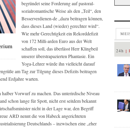
begründet seine Forderung auf pastoral-
sozialromantische Weise als den „Teil“, den
Besserverdienen-de „dazu beitragen können,
dass dieses Land (wieder) gerechter wird“.
Wie mehr Gerechtigkeit ein Rekorddefizit
MEI
von 172 Milli-arden Euro aus der Welt
terium
schaffen soll, das überlässt Herr Klingbeil
24h
unserer überstrapazierten Phantasie. Ein
Yoga-Lehrer würde ihn vielleicht darauf
ngrüße am Tag zur Tilgung dieses Defizits beitragen
end Erdjahre warten.
n halber Vorwurf zu machen. Das unterirdische Niveau
and schon lange für Spott, nicht erst seitdem bekannt
tschaftsminister nicht in der Lage war, den Begriff
entreue ARD nennt die von Habeck angerichteten
ustrialisierung Deutschlands – inzwischen eine „eher