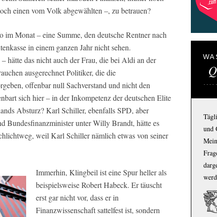
noch einen vom Volk abgewählten –, zu betrauen?
uro im Monat – eine Summe, den deutsche Rentner nach
tenkasse in einem ganzen Jahr nicht sehen.
WA
– hätte das nicht auch der Frau, die bei Aldi an der
Q
auchen ausgerechnet Politiker, die die
geben, offenbar null Sachverstand und nicht den
bart sich hier – in der Inkompetenz der deutschen Elite
ands Absturz? Karl Schiller, ebenfalls SPD, aber
Tägl
und Bundesfinanzminister unter Willy Brandt, hätte es
und 
Schlichtweg, weil Karl Schiller nämlich etwas von seiner
Mein
Frage
darg
Immerhin, Klingbeil ist eine Spur heller als
werd
beispielsweise Robert Habeck. Er täuscht
erst gar nicht vor, dass er in
Finanzwissenschaft sattelfest ist, sondern