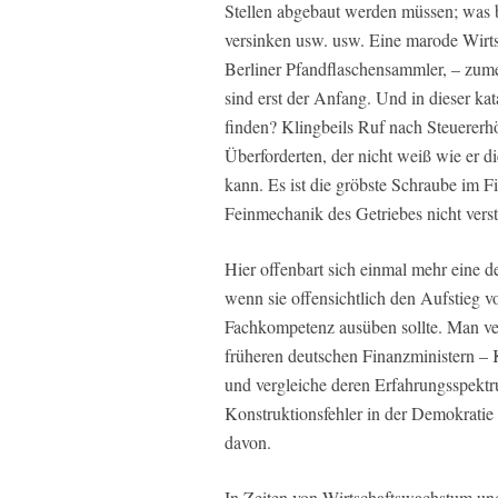
Stellen abgebaut werden müssen; was 
versinken usw. usw. Eine marode Wirts
Berliner Pfandflaschensammler, – zumei
sind erst der Anfang. Und in dieser kat
finden? Klingbeils Ruf nach Steuererh
Überforderten, der nicht weiß wie er di
kann. Es ist die gröbste Schraube im Fi
Feinmechanik des Getriebes nicht verst
Hier offenbart sich einmal mehr eine 
wenn sie offensichtlich den Aufstieg v
Fachkompetenz ausüben sollte. Man ve
früheren deutschen Finanzministern – 
und vergleiche deren Erfahrungsspektr
Konstruktionsfehler in der Demokratie pe
davon.
In Zeiten von Wirtschaftswachstum un