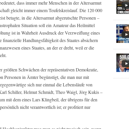
bedeutet, dass immer mehr Menschen in der Altersarmut
chaft gleicht immer einem Teufelskreislauf. Die 120 000
st betagte, in die Altersarmut abgerutschte Personen –
astrophalen Situation soll ein Amateur das Heilmittel
öhung ist in Wahrheit Ausdruck der Verzweiflung eines
e finanzielle Handlungsfähigkeit des Staates absichern
nanzwesen eines Staates, an der er dreht, weil er die
eht.
der größten Schwächen der repräsentativen Demokratie,
on Personen in Ämter begünstigt, die man nur mit
rgegenwärtige sich nur einmal die Lebensläufe von
Karl Schiller, Helmut Schmidt, Theo Waigl, Jörg Kukis –
um mit dem eines Lars Klingbeil, der übrigens für den
rsönlich nicht verantwortlich ist; er profitiert nur
d Hochkonjunktur mag man es nicht tragisch sein, wenn