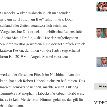
n Habecks Wirken wahrscheinlich mangelnden
axis dann zu „Pfusch am Bau“ führen muss. Doch
tschland aller Zeiten verantwortlich zeichnen,
 Vorgetäuschte Doktortitel, aufgehübschte Lebensläufe,
 Social Media Profile, – die Liste der aufgeflogenen
ben ihren wertlos gewordenen Doktortitel einfach zurück
krativen Posten, der ihnen von der Partei zugeschanzt
hrem Fall 2019 von Angela Merkel sofort zur
werker, der für seinen Pfusch im Nachhinein von den
kann, hat auch Robert Habeck nichts zu befürchten. Das
 „unsere“ Demokratie nennen, machte seinen Aufstieg
Weiter
minister erst möglich. Habecks Parteibuch bleibt seine
in, es ist kein Meister vom Himmel gefallen, das gilt für
VIDE
schaftsfachmann.