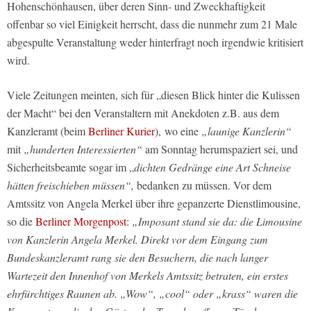
Hohenschönhausen, über deren Sinn- und Zweckhaftigkeit
offenbar so viel Einigkeit herrscht, dass die nunmehr zum 21 Male
abgespulte Veranstaltung weder hinterfragt noch irgendwie kritisiert
wird.
Viele Zeitungen meinten, sich für „diesen Blick hinter die Kulissen
der Macht“ bei den Veranstaltern mit Anekdoten z.B. aus dem
Kanzleramt (beim
Berliner Kurier
), wo eine
„launige Kanzlerin“
mit
„hunderten Interessierten“
am Sonntag herumspaziert sei, und
Sicherheitsbeamte sogar im „
dichten Gedränge eine Art Schneise
hätten freischieben müssen“,
bedanken zu müssen. Vor dem
Amtssitz von Angela Merkel über ihre gepanzerte Dienstlimousine,
so die
Berliner Morgenpost:
„Imposant stand sie da: die Limousine
von Kanzlerin Angela Merkel. Direkt vor dem Eingang zum
Bundeskanzleramt rang sie den Besuchern, die nach langer
Wartezeit den Innenhof von Merkels Amtssitz betraten, ein erstes
ehrfürchtiges Raunen ab. „Wow“, „cool“ oder „krass“ waren die