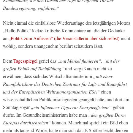
Kommentare, die den Gästen des Tags der offenen Tür der
Bundesregierung, entfuhren.“
Nicht einmal die einfallslose Wiederauflage des letztjährigen Mottos
„Hallo Politik“ lockte kritische Kommentare an, die der Gedanke
an
„Politik zum Anfassen“ (die Veranstalterin über sich selbst)
nicht
wohlig, sondern unangenehm berührt schaudern lässt.
Dem
Tagesspiegel
gefiel das
„mit Merkel flanieren“, „mit der
großen Politik auf Tuchfühlung“
und vergaß auch nicht zu
erwähnen, dass sich das Wirtschaftsministerium
„mit einer
Raumfahrtshow des Deutschen Zentrums für Luft- und Raumfahrt
und der Europäischen Weltraumorganisation ESA“
einen
wissenschaftlichen Publikumsmagneten geangelt hatte, und dort am
Sonntag sogar
„ein Influencer Tipps zur Energieeffizienz“
geben
durfte. Im Gesundheitsministerium habe man
„den größten Darm
Europas durchschreiten“
können. Manchmal spricht ein Bild eben
mehr als tausend Worte, hätte man sich da als Spötter leicht denken