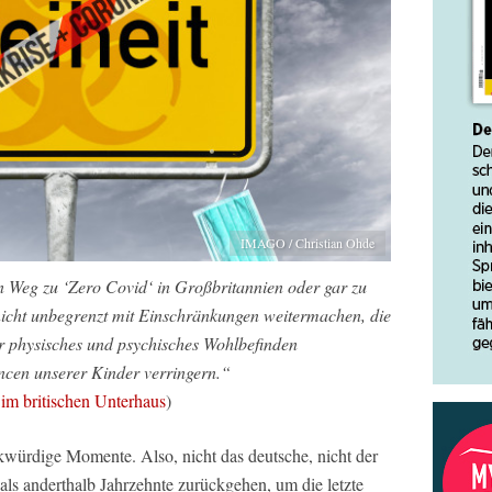
IMAGO / Christian Ohde
n Weg zu ‘Zero Covid‘ in Großbritannien oder gar zu
nicht unbegrenzt mit Einschränkungen weitermachen, die
r physisches und psychisches Wohlbefinden
ncen unserer Kinder verringern.“
im britischen Unterhaus
)
würdige Momente. Also, nicht das deutsche, nicht der
s anderthalb Jahrzehnte zurückgehen, um die letzte