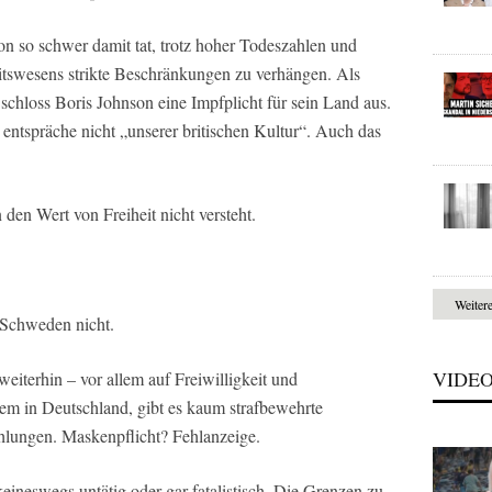
on so schwer damit tat, trotz hoher Todeszahlen und
itswesens strikte Beschränkungen zu verhängen. Als
 schloss Boris Johnson eine Impfplicht für sein Land aus.
entspräche nicht „unserer britischen Kultur“. Auch das
 den Wert von Freiheit nicht versteht.
Weiter
 Schweden nicht.
VIDE
eiterhin – vor allem auf Freiwilligkeit und
lem in Deutschland, gibt es kaum strafbewehrte
hlungen. Maskenpflicht? Fehlanzeige.
eineswegs untätig oder gar fatalistisch. Die Grenzen zu