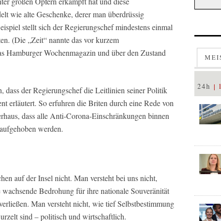
unter großen Opfern erkämpft hat und diese
elt wie alte Geschenke, derer man überdrüssig
ispiel stellt sich der Regierungschef mindestens einmal
n. (Die „Zeit“ nannte das vor kurzem
 das Hamburger Wochenmagazin und über den Zustand
MEI
24h
h, dass der Regierungschef die Leitlinien seiner Politik
nt erläutert. So erfuhren die Briten durch eine Rede von
erhaus, dass alle Anti-Corona-Einschränkungen binnen
e aufgehoben werden.
en auf der Insel nicht. Man versteht bei uns nicht,
e wachsende Bedrohung für ihre nationale Souveränität
erließen. Man versteht nicht, wie tief Selbstbestimmung
elt sind – politisch und wirtschaftlich.