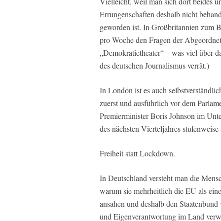
Vielleicht, weil man sich dort beides 
Errungenschaften deshalb nicht behand
geworden ist. In Großbritannien zum Be
pro Woche den Fragen der Abgeordnete
„Demokratietheater“ – was viel über
des deutschen Journalismus verrät.)
In London ist es auch selbstverständlic
zuerst und ausführlich vor dem Parlame
Premierminister Boris Johnson im Unt
des nächsten Vierteljahres stufenweis
Freiheit statt Lockdown.
In Deutschland versteht man die Mensch
warum sie mehrheitlich die EU als ein
ansahen und deshalb den Staatenbund v
und Eigenverantwortung im Land verwurz