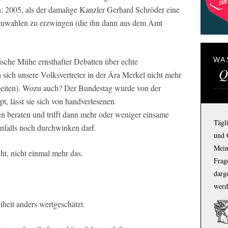
n: 2005, als der damalige Kanzler Gerhard Schröder eine
 Neuwahlen zu erzwingen (die ihn dann aus dem Amt
WA
itische Mühe ernsthafter Debatten über echte
Q
sich unsere Volksvertreter in der Ära Merkel nicht mehr
rbeiten). Wozu auch? Der Bundestag wurde von der
, lässt sie sich von handverlesenen
n beraten und trifft dann mehr oder weniger einsame
Tägl
enfalls noch durchwinken darf.
und 
Mein
t, nicht einmal mehr das.
Frage
darg
werd
eit anders wertgeschätzt.