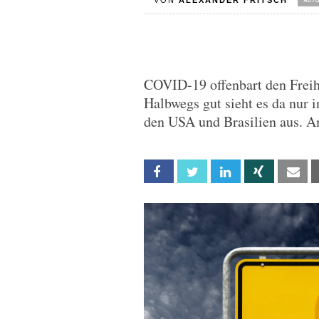
VON
ALEXANDER FRITSCH
COVID-19 offenbart den Freih
Halbwegs gut sieht es da nur 
den USA und Brasilien aus. A
Facebook
Twitter
Linkedin
Xing
Em