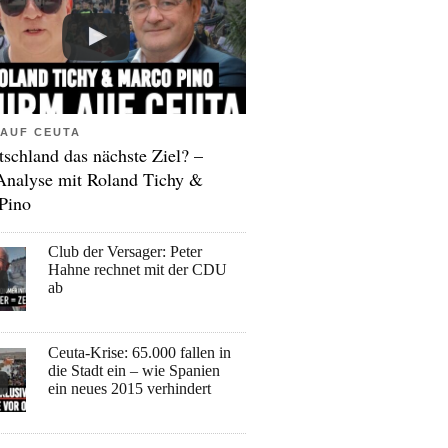
AUF CEUTA
tschland das nächste Ziel? –
Analyse mit Roland Tichy &
Pino
Club der Versager: Peter
Hahne rechnet mit der CDU
ab
Ceuta-Krise: 65.000 fallen in
die Stadt ein – wie Spanien
ein neues 2015 verhindert