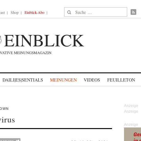
Suche nach:
ast
Shop
Einblick-Abo
DAILI|ES|SENTIALS
MEINUNGEN
VIDEOS
FEUILLETON
DOWN
virus
Anzeige