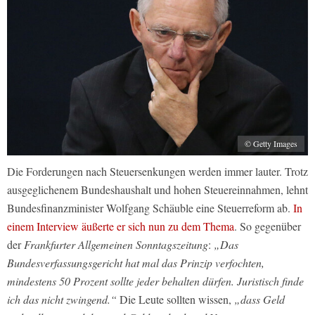
© Getty Images
Die Forderungen nach Steuersenkungen werden immer lauter. Trotz
ausgeglichenem Bundeshaushalt und hohen Steuereinnahmen, lehnt
Bundesfinanzminister Wolfgang Schäuble eine Steuerreform ab.
In
einem Interview äußerte er sich nun zu dem Thema
. So gegenüber
der
Frankfurter Allgemeinen Sonntagszeitung
:
„Das
Bundesverfassungsgericht hat mal das Prinzip verfochten,
mindestens 50 Prozent sollte jeder behalten dürfen. Juristisch finde
ich das nicht zwingend.“
Die Leute sollten wissen,
„dass Geld