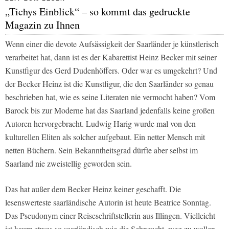
„Tichys Einblick“ – so kommt das gedruckte
Magazin zu Ihnen
Wenn einer die devote Aufsässigkeit der Saarländer je künstlerisch
verarbeitet hat, dann ist es der Kabarettist Heinz Becker mit seiner
Kunstfigur des Gerd Dudenhöffers. Oder war es umgekehrt? Und
der Becker Heinz ist die Kunstfigur, die den Saarländer so genau
beschrieben hat, wie es seine Literaten nie vermocht haben? Vom
Barock bis zur Moderne hat das Saarland jedenfalls keine großen
Autoren hervorgebracht. Ludwig Harig wurde mal von den
kulturellen Eliten als solcher aufgebaut. Ein netter Mensch mit
netten Büchern. Sein Bekanntheitsgrad dürfte aber selbst im
Saarland nie zweistellig geworden sein.
Das hat außer dem Becker Heinz keiner geschafft. Die
lesenswerteste saarländische Autorin ist heute Beatrice Sonntag.
Das Pseudonym einer Reiseschriftstellerin aus Illingen. Vielleicht
ist kaum etwas so saarländisch wie die Sehnsucht, weg zu wollen.