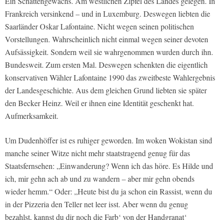
Ein Schattengewächs. Am westlichen Zipfel des Landes gelegen. In
Frankreich versinkend – und in Luxemburg. Deswegen liebten die
Saarländer Oskar Lafontaine. Nicht wegen seinen politischen
Vorstellungen. Wahrscheinlich nicht einmal wegen seiner devoten
Aufsässigkeit. Sondern weil sie wahrgenommen wurden durch ihn.
Bundesweit. Zum ersten Mal. Deswegen schenkten die eigentlich
konservativen Wähler Lafontaine 1990 das zweitbeste Wahlergebnis
der Landesgeschichte. Aus dem gleichen Grund liebten sie später
den Becker Heinz. Weil er ihnen eine Identität geschenkt hat.
Aufmerksamkeit.
Um Dudenhöffer ist es ruhiger geworden. Im woken Wokistan sind
manche seiner Witze nicht mehr staatstragend genug für das
Staatsfernsehen: „Einwanderung? Wenn ich das höre. Es Hilde und
ich, mir gehn ach ab und zu wandern – aber mir gehn obends
wieder hemm.“ Oder: „Heute bist du ja schon ein Rassist, wenn du
in der Pizzeria den Teller net leer isst. Aber wenn du genug
bezahlst, kannst du dir noch die Farb‘ von der Handgranat‘